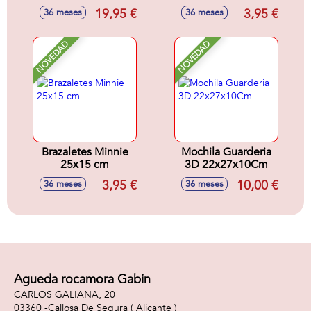
On-The-Go (Garaje
19,95 €
3,95 €
36 meses
36 meses
o Panaderia).
Incluye 3 Botes y
accesorios. -
NOVEDAD
NOVEDAD
Modelos surtidos
Brazaletes Minnie
Mochila Guarderia
25x15 cm
3D 22x27x10Cm
3,95 €
10,00 €
36 meses
36 meses
Agueda rocamora Gabin
CARLOS GALIANA, 20
03360 -
Callosa De Segura
( Alicante )