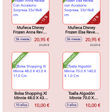
- 13 %
- 13 %
Muñeca Disney
Muñeca Disney
Frozen Anna Reveal
Frozen Elsa Reveal
Con Accesorio
con Accesorio
20,95 €
20,95 €
36 meses
36 meses
Sorpresa 33x18x8
Sorpresa. 33x18x8
cm.
24,00 €
cm
24,00 €
NOVEDAD
NOVEDAD
Bolsa Shopping Xl
Toalla Algodón
Minnie 48.0 X 43.0
Minnie 70.0 X
X 17.0 Cm
140.0 X 1.0 Cm
10,00 €
10,00 €
10 años
3 años