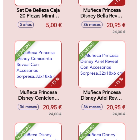
Set De Belleza Caja
Muñeca Princesa
20 Piezas Minnie
Disney Bella Reveal
16.5 X 18.0 X 2.0
Con Accesorios
5,00 €
20,95 €
5 años
36 meses
Cm
Sorpresa.32x18x6
cm
24,00 €
NOVEDAD
NOVEDAD
- 13 %
- 13 %
Muñeca Princesa
Muñeca Princesa
Disney Cenicienta
Disney Ariel Reveal
Reveal Con
Con Accesorios
20,95 €
20,95 €
36 meses
36 meses
Accesorios
Sorpresa.32x18x6
Sorpresa.32x18x6
24,00 €
cm
24,00 €
cm
NOVEDAD
NOVEDAD