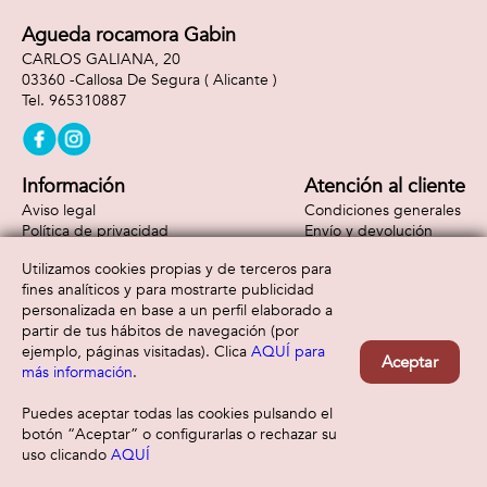
Agueda rocamora Gabin
CARLOS GALIANA, 20
03360 -
Callosa De Segura
( Alicante )
965310887
Información
Atención al cliente
Aviso legal
Condiciones generales
Política de privacidad
Envío y devolución
Política de cookies
Contacto
Utilizamos cookies propias y de terceros para
Formas de pago
fines analíticos y para mostrarte publicidad
personalizada en base a un perfil elaborado a
partir de tus hábitos de navegación (por
ejemplo, páginas visitadas). Clica
AQUÍ para
Aceptar
más información
.
Puedes aceptar todas las cookies pulsando el
botón “Aceptar” o configurarlas o rechazar su
uso clicando
AQUÍ