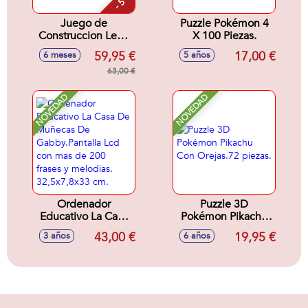
- 5 %
Juego de
Puzzle Pokémon 4
Construccion Lego
X 100 Piezas.
Pokémon Eevee
59,95 €
17,00 €
6 meses
5 años
63,00 €
NOVEDAD
NOVEDAD
Ordenador
Puzzle 3D
Educativo La Casa
Pokémon Pikachu
De Muñecas De
Con Orejas.72
43,00 €
19,95 €
3 años
6 años
Gabby.Pantalla Lcd
piezas.
con mas de 200
frases y melodias.
32,5x7,8x33 cm.