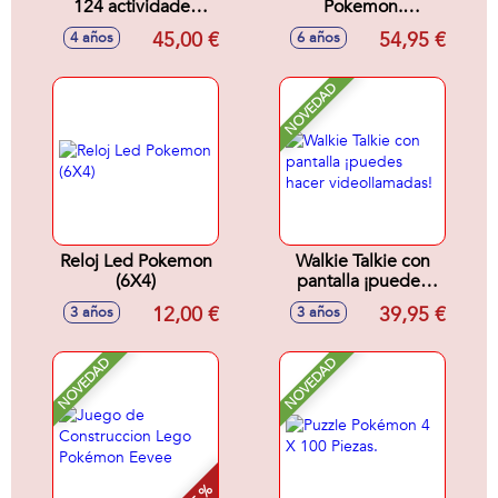
124 actividades
Pokemon.
bilingüe
(Calendario,Alarma
45,00 €
54,95 €
4 años
6 años
(Español/Inglés)
,Cronómetro,Pasos,Fotos,
NOVEDAD
Reloj Led Pokemon
Walkie Talkie con
(6X4)
pantalla ¡puedes
hacer
12,00 €
39,95 €
3 años
3 años
videollamadas!
NOVEDAD
NOVEDAD