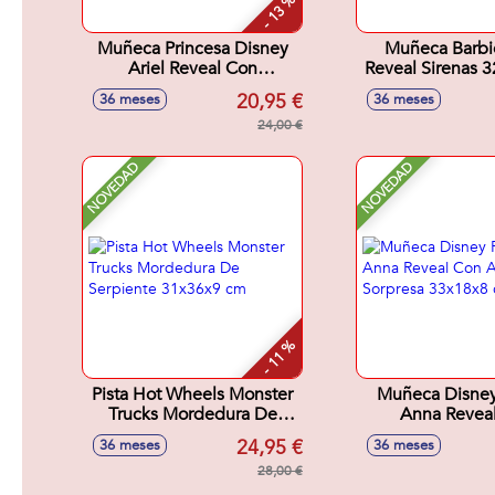
- 13 %
Muñeca Princesa Disney
Muñeca Barbi
Ariel Reveal Con
Reveal Sirenas 
Accesorios
20,95 €
36 meses
36 meses
Sorpresa.32x18x6 cm
24,00 €
NOVEDAD
NOVEDAD
- 11 %
Pista Hot Wheels Monster
Muñeca Disney
Trucks Mordedura De
Anna Revea
Serpiente 31x36x9 cm
Accesorio So
24,95 €
36 meses
36 meses
33x18x8 
28,00 €