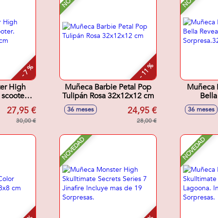
- 11 %
- 7 %
er High
Muñeca Barbie Petal Pop
Muñeca P
 scooter.
Tulipán Rosa 32x12x12 cm
Bella
9,74 cm
Ac
27,95 €
24,95 €
36 meses
36 meses
Sorpre
30,00 €
28,00 €
NOVEDAD
NOVEDAD