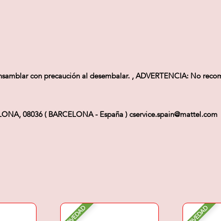
blar con precaución al desembalar. , ADVERTENCIA: No recomen
ELONA, 08036 ( BARCELONA - España ) cservice.spain@mattel.com
NOVEDAD
NOVEDAD