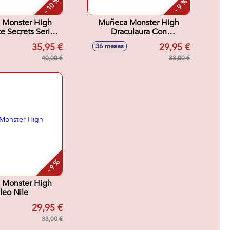
- 10 %
- 9 %
 Monster High
Muñeca Monster High
te Secrets Series
Draculaura Con
. Incluye mas de
Accesorios. 12x8x8 cm
35,95 €
29,95 €
36 meses
Sorpresas.
40,00 €
33,00 €
- 9 %
 Monster High
leo Nile
29,95 €
33,00 €