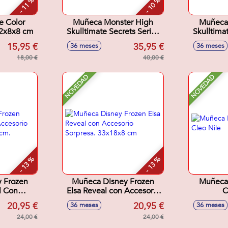
- 11 %
- 10 %
e Color
Muñeca Monster High
Muñeca
32x8x8 cm
Skulltimate Secrets Series
Skulltima
7 Jinafire Incluye mas de
7 Lagoona
15,95 €
35,95 €
36 meses
36 meses
19 Sorpresas.
19 
18,00 €
40,00 €
NOVEDAD
NOVEDAD
- 13 %
- 13 %
 Frozen
Muñeca Disney Frozen
Muñeca
l Con
Elsa Reveal con Accesorio
C
rpresa
Sorpresa. 33x18x8 cm
20,95 €
20,95 €
36 meses
36 meses
cm.
24,00 €
24,00 €