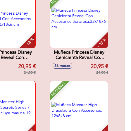
- 13 %
- 13 %
rincesa Disney
Muñeca Princesa Disney
 Reveal Con
Cenicienta Reveal Con
cesorios
Accesorios
20,95 €
20,95 €
36 meses
sa.32x18x6 cm
Sorpresa.32x18x6 cm
24,00 €
24,00 €
NOVEDAD