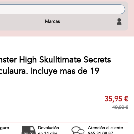
Marcas
ter High Skulltimate Secrets
culaura. Incluye mas de 19
35,95 €
40,00 €
eguro
Devolución
Atención al cliente
en 14 días
965 31 08 87