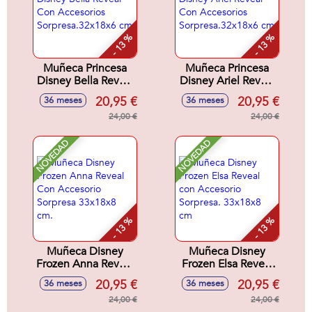
- 13 %
- 13 %
Muñeca Princesa
Muñeca Princesa
Disney Bella Reveal
Disney Ariel Reveal
Con Accesorios
Con Accesorios
20,95 €
20,95 €
36 meses
36 meses
Sorpresa.32x18x6
Sorpresa.32x18x6
cm
24,00 €
cm
24,00 €
NOVEDAD
NOVEDAD
- 13 %
- 13 %
Muñeca Disney
Muñeca Disney
Frozen Anna Reveal
Frozen Elsa Reveal
Con Accesorio
con Accesorio
20,95 €
20,95 €
36 meses
36 meses
Sorpresa 33x18x8
Sorpresa. 33x18x8
cm.
24,00 €
cm
24,00 €