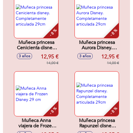
- 8 %
- 8 %
Muñeca princesa
Muñeca princesa
Cenicienta disney.
Aurora Disney.
Completamente
Completamente
12,95 €
12,95 €
3 años
3 años
articulada 29cm
articulada 29cm
14,00 €
14,00 €
- 8 %
- 8 %
Muñeca Anna
Muñeca princesa
viajera de Frozen
Rapunzel disney.
Disney 29 cm
Completamente