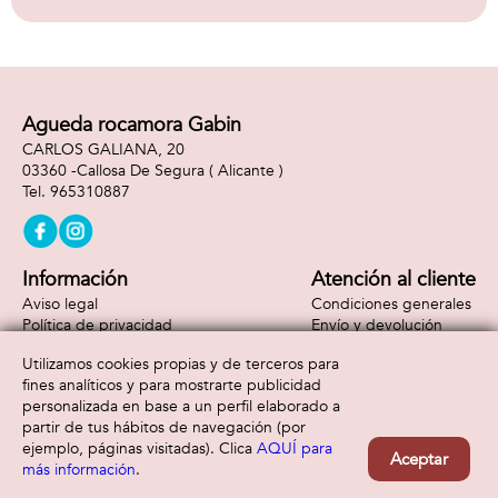
Agueda rocamora Gabin
CARLOS GALIANA, 20
03360 -
Callosa De Segura
( Alicante )
965310887
Información
Atención al cliente
Aviso legal
Condiciones generales
Política de privacidad
Envío y devolución
Política de cookies
Contacto
Utilizamos cookies propias y de terceros para
Formas de pago
fines analíticos y para mostrarte publicidad
personalizada en base a un perfil elaborado a
partir de tus hábitos de navegación (por
ejemplo, páginas visitadas). Clica
AQUÍ para
Aceptar
más información
.