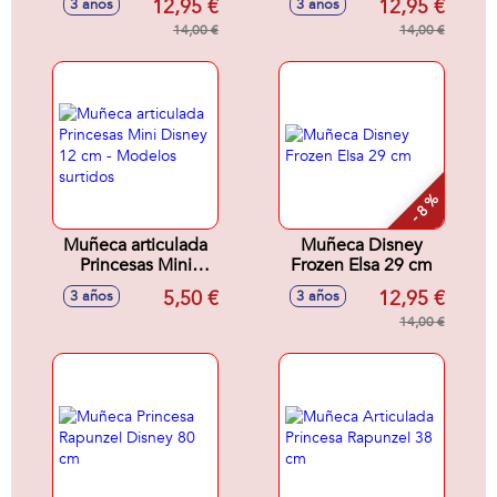
12,95 €
12,95 €
3 años
3 años
articulada 29cm
14,00 €
14,00 €
- 8 %
Muñeca articulada
Muñeca Disney
Princesas Mini
Frozen Elsa 29 cm
Disney 12 cm -
5,50 €
12,95 €
3 años
3 años
Modelos surtidos
14,00 €