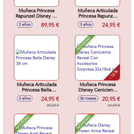
Muñeca Princesa
Muñeca Articulada
Rapunzel Disney 80
Princesa Rapunzel
cm
38 cm
89,95 €
24,95 €
3 años
3 años
NOVEDAD
- 13 %
Muñeca Articulada
Muñeca Princesa
Princesa Bella
Disney Cenicienta
Disney 38 cm
Reveal Con
24,95 €
20,95 €
3 años
36 meses
Accesorios
25,00 €
Sorpresa.32x18x6
24,00 €
cm
NOVEDAD
NOVEDAD