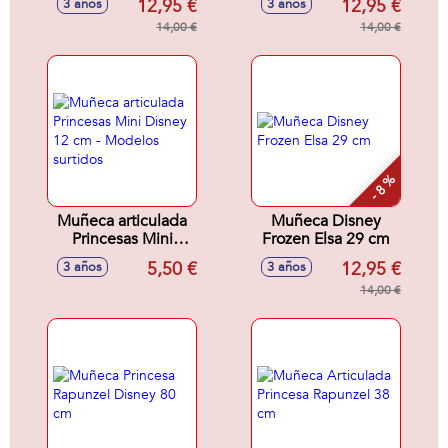
12,95 €
12,95 €
3 años
3 años
articulada 29cm
14,00 €
14,00 €
- 8 %
Muñeca articulada
Muñeca Disney
Princesas Mini
Frozen Elsa 29 cm
Disney 12 cm -
5,50 €
12,95 €
3 años
3 años
Modelos surtidos
14,00 €