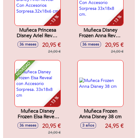
- 13 %
- 13 %
Muñeca Princesa
Muñeca Disney
Disney Ariel Reveal
Frozen Anna Reveal
Con Accesorios
Con Accesorio
20,95 €
20,95 €
36 meses
36 meses
Sorpresa.32x18x6
Sorpresa 33x18x8
cm
24,00 €
cm.
24,00 €
NOVEDAD
- 13 %
Muñeca Disney
Muñeca Frozen
Frozen Elsa Reveal
Anna Disney 38 cm
con Accesorio
20,95 €
24,95 €
36 meses
3 años
Sorpresa. 33x18x8
cm
24,00 €