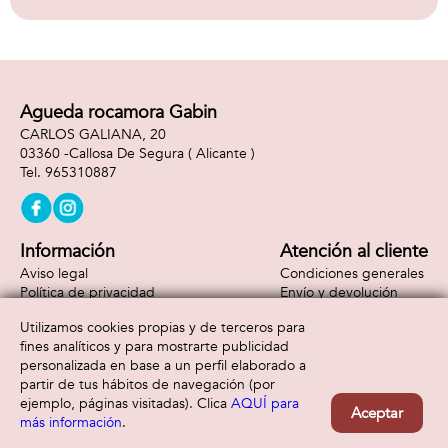
Agueda rocamora Gabin
CARLOS GALIANA, 20
03360 -
Callosa De Segura
( Alicante )
965310887
Información
Atención al cliente
Aviso legal
Condiciones generales
Política de privacidad
Envío y devolución
Política de cookies
Contacto
Utilizamos cookies propias y de terceros para
Formas de pago
fines analíticos y para mostrarte publicidad
personalizada en base a un perfil elaborado a
partir de tus hábitos de navegación (por
ejemplo, páginas visitadas). Clica
AQUÍ para
Aceptar
más información
.