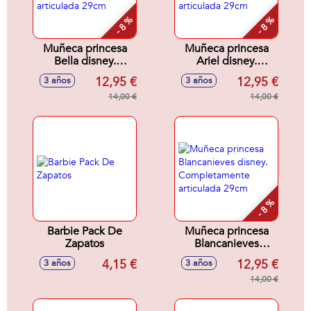
- 8 %
- 8 %
Muñeca princesa
Muñeca princesa
Bella disney.
Ariel disney.
Completamente
Completamente
12,95 €
12,95 €
3 años
3 años
articulada 29cm
articulada 29cm
14,00 €
14,00 €
- 8 %
Barbie Pack De
Muñeca princesa
Zapatos
Blancanieves
disney.
4,15 €
12,95 €
3 años
3 años
Completamente
articulada 29cm
14,00 €