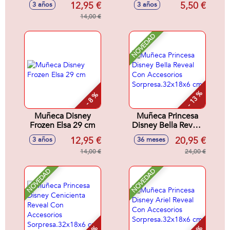
12,95 €
5,50 €
3 años
3 años
articulada 29cm
Modelos surtidos
14,00 €
NOVEDAD
- 13 %
- 8 %
Muñeca Disney
Muñeca Princesa
Frozen Elsa 29 cm
Disney Bella Reveal
Con Accesorios
12,95 €
20,95 €
3 años
36 meses
Sorpresa.32x18x6
14,00 €
cm
24,00 €
NOVEDAD
NOVEDAD