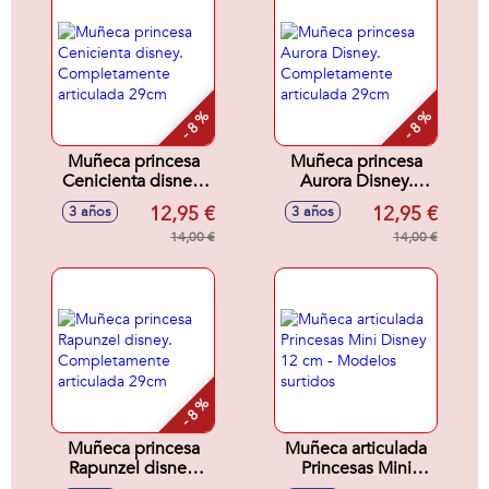
- 8 %
- 8 %
Muñeca princesa
Muñeca princesa
Cenicienta disney.
Aurora Disney.
Completamente
Completamente
12,95 €
12,95 €
3 años
3 años
articulada 29cm
articulada 29cm
14,00 €
14,00 €
- 8 %
Muñeca princesa
Muñeca articulada
Rapunzel disney.
Princesas Mini
Completamente
Disney 12 cm -