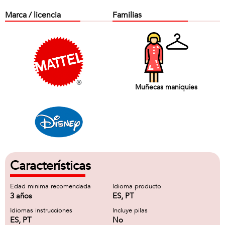
Marca / licencia
Familias
Muñecas maniquies
Características
Edad minima recomendada
Idioma producto
3 años
ES, PT
Idiomas instrucciones
Incluye pilas
ES, PT
No