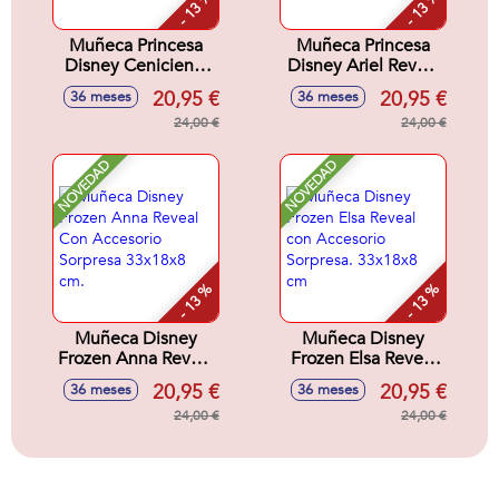
- 13 %
- 13 %
Muñeca Princesa
Muñeca Princesa
Disney Cenicienta
Disney Ariel Reveal
Reveal Con
Con Accesorios
20,95 €
20,95 €
36 meses
36 meses
Accesorios
Sorpresa.32x18x6
Sorpresa.32x18x6
24,00 €
cm
24,00 €
cm
NOVEDAD
NOVEDAD
- 13 %
- 13 %
Muñeca Disney
Muñeca Disney
Frozen Anna Reveal
Frozen Elsa Reveal
Con Accesorio
con Accesorio
20,95 €
20,95 €
36 meses
36 meses
Sorpresa 33x18x8
Sorpresa. 33x18x8
cm.
24,00 €
cm
24,00 €