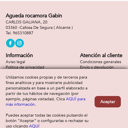
Agueda rocamora Gabin
CARLOS GALIANA, 20
03360 -
Callosa De Segura
( Alicante )
965310887
Información
Atención al cliente
Aviso legal
Condiciones generales
Política de privacidad
Envío y devolución
Política de cookies
Contacto
Utilizamos cookies propias y de terceros para
Formas de pago
fines analíticos y para mostrarte publicidad
personalizada en base a un perfil elaborado a
partir de tus hábitos de navegación (por
ejemplo, páginas visitadas). Clica
AQUÍ para
Aceptar
más información
.
Puedes aceptar todas las cookies pulsando el
botón “Aceptar” o configurarlas o rechazar su
uso clicando
AQUÍ