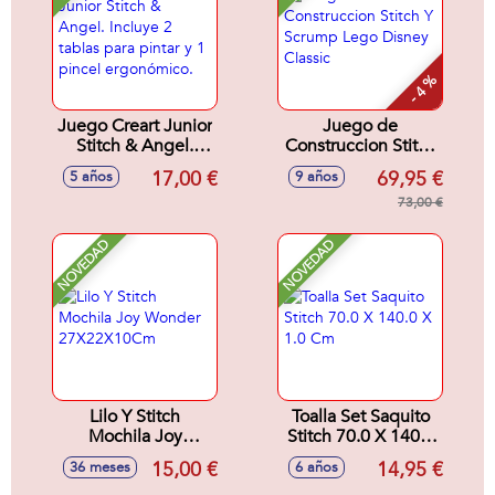
- 4 %
Juego Creart Junior
Juego de
Stitch & Angel.
Construccion Stitch
Incluye 2 tablas
Y Scrump Lego
17,00 €
69,95 €
5 años
9 años
para pintar y 1
Disney Classic
pincel ergonómico.
73,00 €
NOVEDAD
NOVEDAD
Lilo Y Stitch
Toalla Set Saquito
Mochila Joy
Stitch 70.0 X 140.0
Wonder
X 1.0 Cm
15,00 €
14,95 €
36 meses
6 años
27X22X10Cm