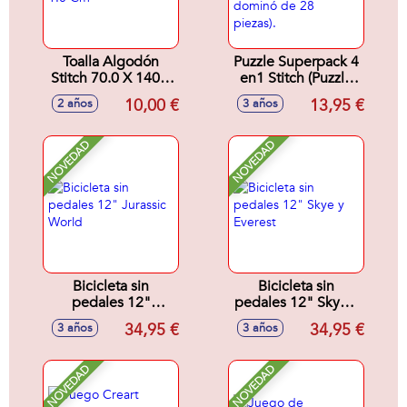
Toalla Algodón
Puzzle Superpack 4
Stitch 70.0 X 140.0
en1 Stitch (Puzzle
X 1.0 Cm
25 otro 50 un juego
10,00 €
13,95 €
2 años
3 años
de memoria y un
dominó de 28
piezas).
NOVEDAD
NOVEDAD
Bicicleta sin
Bicicleta sin
pedales 12"
pedales 12" Skye y
Jurassic World
Everest
34,95 €
34,95 €
3 años
3 años
NOVEDAD
NOVEDAD