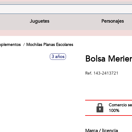
Juguetes
Personajes
omplementos
Mochilas Planas Escolares
Bolsa Merie
3 años
Ref.
143-2413721
Comercio s
100%
Marca / licencia