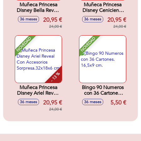
Muñeca Princesa
Muñeca Princesa
Disney Bella Reveal
Disney Cenicienta
Con Accesorios
Reveal Con
20,95 €
20,95 €
36 meses
36 meses
Sorpresa.32x18x6
Accesorios
cm
24,00 €
Sorpresa.32x18x6
24,00 €
cm
NOVEDAD
NOVEDAD
- 13 %
Muñeca Princesa
Bingo 90 Numeros
Disney Ariel Reveal
con 36 Cartones.
Con Accesorios
16,5x9 cm.
20,95 €
5,50 €
36 meses
36 meses
Sorpresa.32x18x6
cm
24,00 €