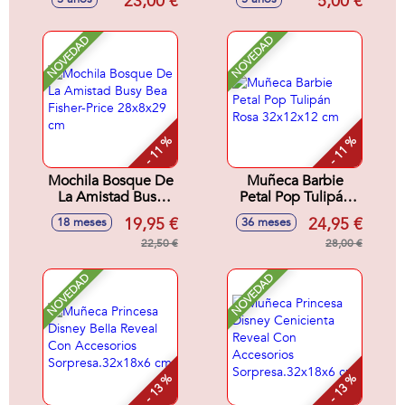
23,00 €
5,00 €
Cm
NOVEDAD
NOVEDAD
- 11 %
- 11 %
Mochila Bosque De
Muñeca Barbie
La Amistad Busy
Petal Pop Tulipán
Bea Fisher-Price
Rosa 32x12x12 cm
19,95 €
24,95 €
18 meses
36 meses
28x8x29 cm
22,50 €
28,00 €
NOVEDAD
NOVEDAD
- 13 %
- 13 %