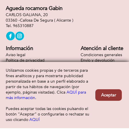
Agueda rocamora Gabin
CARLOS GALIANA, 20
03360 -
Callosa De Segura
( Alicante )
965310887
Información
Atención al cliente
Aviso legal
Condiciones generales
Política de privacidad
Envío y devolución
Política de cookies
Contacto
Utilizamos cookies propias y de terceros para
Formas de pago
fines analíticos y para mostrarte publicidad
personalizada en base a un perfil elaborado a
partir de tus hábitos de navegación (por
ejemplo, páginas visitadas). Clica
AQUÍ para
Aceptar
más información
.
Puedes aceptar todas las cookies pulsando el
botón “Aceptar” o configurarlas o rechazar su
uso clicando
AQUÍ