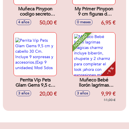
Muñeca Pinypon
My Primer Pinypon
codigo secreto
9 cm figuras de
magico 30 cm ¡su
Profesiones 4 mod.
50,00 €
6,95 €
4 años
0 meses
pelo se ilumina!
sdos. Exp. 24 unds
NOVEDAD
- 9 %
Perrita Vip Pets
Muñeco Bebé
Glam Gems 9,5 cm
llorón lagrimas
y cabello 30 Cm.
magicas charmz
20,00 €
9,99 €
3 años
3 años
Incluye 9 sorpresas
incluye biberón,
y accesorios.(Exp 9
chupete y 2 charmz
11,00 €
unidades) Mod
para completar el
Sdos
look ¡ahora con
expresiones más
realistas! (exp. 12) -
Modelos surtidos