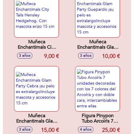
Muñeca
Muñeca
Enchantimals City
Enchantimals Glam
Tails Hensley
Party Guepardo ¡su
9,00 €
10,00 €
3 años
3 años
Hedgehog. Con
pelo es
mascota erizo 15
extralargo!incluye
cm
mascota y
accesorios 15 cm
Muñeca
Figura Pinypon
Enchantimals Glam
Tubo Arcoíris 7
Party Cebra ¡su
unidades
15,00 €
25,00 €
3 años
4 años
pelo es
decoradas con los