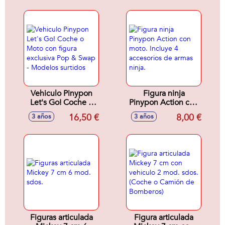
extralargo!incluye
7 colores del
mascota y
Arcoíris y con
accesorios 15 cm
doble cara,
intercambiables
entre ellas
Vehiculo Pinypon
Figura ninja
Let's Go! Coche o
Pinypon Action con
Moto con figura
moto. Incluye 4
16,50 €
8,00 €
3 años
3 años
exclusiva Pop &
accesorios de
Swap - Modelos
armas ninja.
surtidos
Figuras articulada
Figura articulada