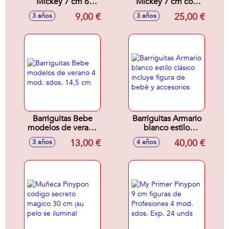
Mickey 7 cm 6
Mickey 7 cm con
mod. sdos.
vehiculo 2 mod.
9,00 €
25,00 €
3 años
3 años
sdos. (Coche o
Camión de
Bomberos)
Barriguitas Bebe
Barriguitas Armario
modelos de verano
blanco estilo
4 mod. sdos. 14,5
clásico incluye
13,00 €
40,00 €
3 años
4 años
cm
figura de bebé y
accesorios