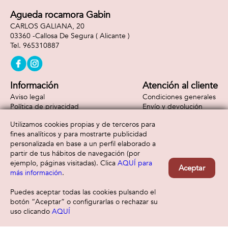
Agueda rocamora Gabin
CARLOS GALIANA, 20
03360 -
Callosa De Segura
( Alicante )
965310887
Información
Atención al cliente
Aviso legal
Condiciones generales
Política de privacidad
Envío y devolución
Política de cookies
Contacto
Utilizamos cookies propias y de terceros para
Formas de pago
fines analíticos y para mostrarte publicidad
personalizada en base a un perfil elaborado a
partir de tus hábitos de navegación (por
ejemplo, páginas visitadas). Clica
AQUÍ para
Aceptar
más información
.
Puedes aceptar todas las cookies pulsando el
botón “Aceptar” o configurarlas o rechazar su
uso clicando
AQUÍ