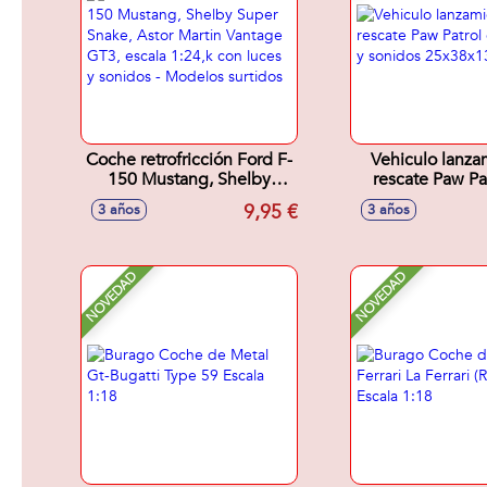
Coche retrofricción Ford F-
Vehiculo lanza
150 Mustang, Shelby
rescate Paw Pa
Super Snake, Astor Martin
luces y son
9,95 €
3 años
3 años
Vantage GT3, escala
25x38x13,
1:24,k con luces y sonidos
- Modelos surtidos
NOVEDAD
NOVEDAD