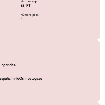
Idiomas caja
ES, PT
Número pilas
5
ingeridas.
spaña ) info@simbatoys.es