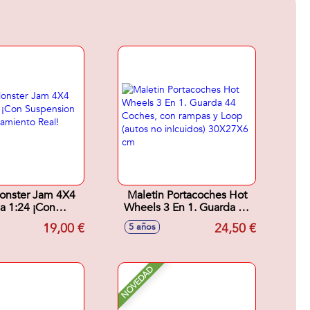
onster Jam 4X4
Maletin Portacoches Hot
la 1:24 ¡Con
Wheels 3 En 1. Guarda 44
pension De
Coches, con rampas y
19,00 €
24,50 €
5 años
amiento Real!
Loop (autos no inlcuidos)
d. Sdos.
30X27X6 cm
NOVEDAD