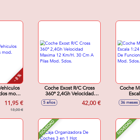
- 8 %
Vehiculos
Coche Exost R/C Cross
Coche M
idos mod.
360º 2,4Gh Velocidad
Esca
x6 cm
Maxima 12 Km/H. 30 Cm
Sus
11,95 €
42,00 €
5 años
36 meses
A Pilas Mod. Sdos.
Funcion
13,00 €
Mo
NOVEDAD
NOVEDAD