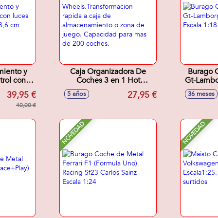
miento y
Caja Organizadora De
Burago 
trol con
Coches 3 en 1 Hot
Gt-Lambor
idos
Wheels.Transformacion
Es
39,95 €
27,95 €
5 años
36 meses
6 cm
rapida a caja de
40,00 €
almacenamiento o zona
de juego. Capacidad para
mas de 200 coches.
NOVEDAD
NOVEDAD