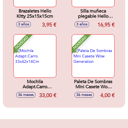
Brazaletes Hello
Silla muñeca
Kitty 25x15x15cm
plegable Hello
Kitty
3,95 €
16,95 €
3 años
3 años
55x25.5x36cm
NOVEDAD
NOVEDAD
Mochila
Paleta De Sombras
Adapt.Carro
Mini Casete Wow
33x42x14Cm
Generation
33,00 €
4,00 €
36 meses
36 meses