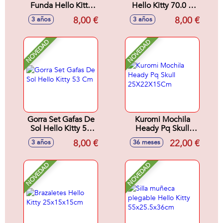
Funda Hello Kitty
Hello Kitty 70.0 X
16.5 X 17.0 X 1.5
140.0 X 1.0 Cm
8,00 €
8,00 €
3 años
3 años
Cm
NOVEDAD
NOVEDAD
Gorra Set Gafas De
Kuromi Mochila
Sol Hello Kitty 53
Heady Pq Skull
Cm
25X22X15Cm
8,00 €
22,00 €
3 años
36 meses
NOVEDAD
NOVEDAD