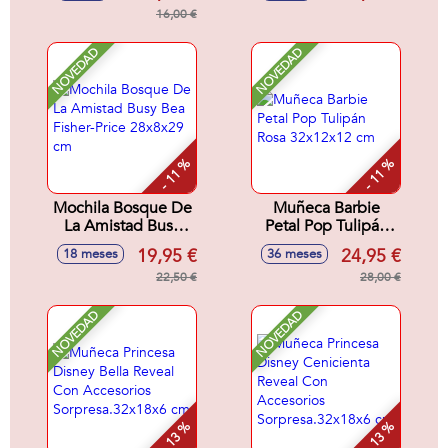
16,00 €
NOVEDAD
NOVEDAD
- 11 %
- 11 %
Mochila Bosque De
Muñeca Barbie
La Amistad Busy
Petal Pop Tulipán
Bea Fisher-Price
Rosa 32x12x12 cm
19,95 €
24,95 €
18 meses
36 meses
28x8x29 cm
22,50 €
28,00 €
NOVEDAD
NOVEDAD
- 13 %
- 13 %