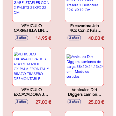
VEHICULO
Excavadora Jcb
CARRETILLA LINDE
4Cx Con 2 Palas
GABELSTAPLER
Trasera Y Delantera
14,95 €
40,00 €
3 años
3 años
CON 2 PALETS
52X16X19 Cm
29X9X 22 CM
VEHICULO
Vehiculos Dirt
EXCAVADORA JCB
Diggers camiones
41X17CM MIDI
de
27,00 €
25,00 €
3 años
3 años
CX.PALA FRONTAL
carga.38x10x24.13x24.13
Y BRAZO TRASERO
cm - Modelos
DESMONTABLE
surtidos