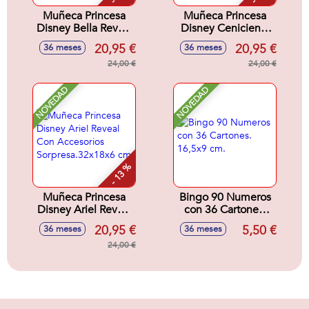
Muñeca Princesa
Muñeca Princesa
Disney Bella Reveal
Disney Cenicienta
Con Accesorios
Reveal Con
20,95 €
20,95 €
36 meses
36 meses
Sorpresa.32x18x6
Accesorios
cm
24,00 €
Sorpresa.32x18x6
24,00 €
cm
NOVEDAD
NOVEDAD
- 13 %
Muñeca Princesa
Bingo 90 Numeros
Disney Ariel Reveal
con 36 Cartones.
Con Accesorios
16,5x9 cm.
20,95 €
5,50 €
36 meses
36 meses
Sorpresa.32x18x6
cm
24,00 €