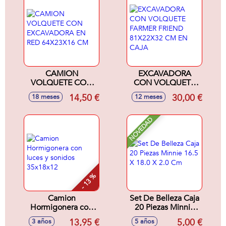
CAMION
EXCAVADORA
VOLQUETE CON
CON VOLQUETE
EXCAVADORA EN
FARMER FRIEND
14,50 €
30,00 €
18 meses
12 meses
RED 64X23X16 CM
81X22X32 CM EN
CAJA
NOVEDAD
- 13 %
Camion
Set De Belleza Caja
Hormigonera con
20 Piezas Minnie
luces y sonidos
16.5 X 18.0 X 2.0
13,95 €
5,00 €
3 años
5 años
35x18x12
Cm