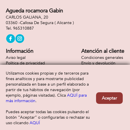
Agueda rocamora Gabin
CARLOS GALIANA, 20
03360 -
Callosa De Segura
( Alicante )
965310887
Información
Atención al cliente
Aviso legal
Condiciones generales
Política de privacidad
Envío y devolución
Política de cookies
Contacto
Utilizamos cookies propias y de terceros para
Formas de pago
fines analíticos y para mostrarte publicidad
personalizada en base a un perfil elaborado a
partir de tus hábitos de navegación (por
ejemplo, páginas visitadas). Clica
AQUÍ para
Aceptar
más información
.
Puedes aceptar todas las cookies pulsando el
botón “Aceptar” o configurarlas o rechazar su
uso clicando
AQUÍ