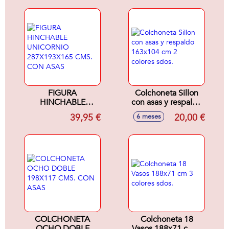
FIGURA
Colchoneta Sillon
HINCHABLE
con asas y respaldo
UNICORNIO
163x104 cm 2
39,95 €
20,00 €
6 meses
287X193X165
colores sdos.
CMS. CON ASAS
COLCHONETA
Colchoneta 18
OCHO DOBLE
Vasos 188x71 cm 3