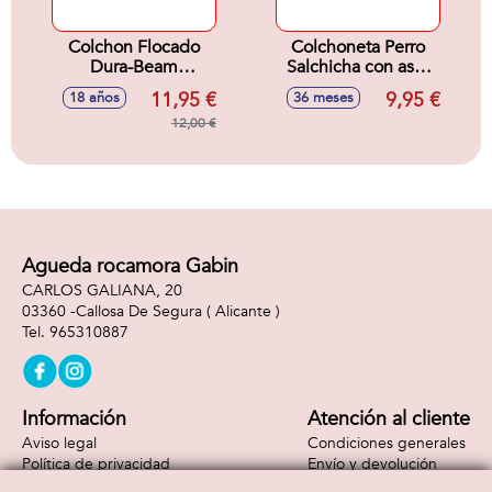
Colchon Flocado
Colchoneta Perro
Dura-Beam
Salchicha con asas
Standard Classic
189Cm.
11,95 €
9,95 €
18 años
36 meses
Downy -
76X191X25 Cm
12,00 €
Agueda rocamora Gabin
CARLOS GALIANA, 20
03360 -
Callosa De Segura
( Alicante )
965310887
Información
Atención al cliente
Aviso legal
Condiciones generales
Política de privacidad
Envío y devolución
Política de cookies
Contacto