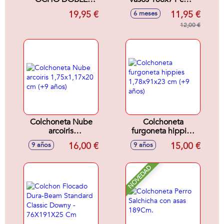
198X117 CMS.
colores sdos.
19,95 €
11,95 €
6 meses
CON ASAS
12,00 €
Colchoneta Nube
Colchoneta
arcoiris
furgoneta hippies
1,75x1,17x20 cm
1,78x91x23 cm (+9
16,00 €
15,00 €
9 años
9 años
(+9 años)
años)
NOVEDAD