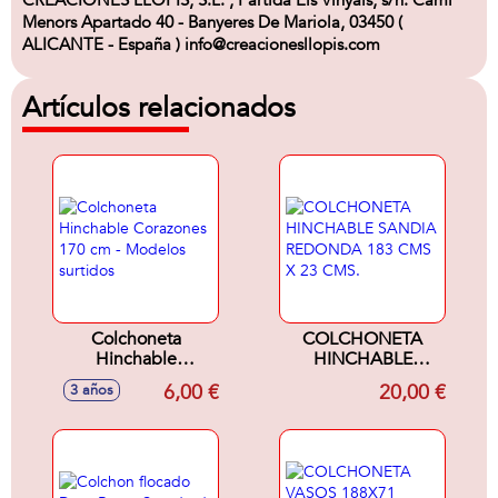
CREACIONES LLOPIS, S.L. , Partida Els Vinyals, s/n. Camí
Menors Apartado 40 - Banyeres De Mariola, 03450 (
ALICANTE - España ) info@creacionesllopis.com
Artículos relacionados
Colchoneta
COLCHONETA
Hinchable
HINCHABLE
Corazones 170 cm -
SANDIA
6,00 €
20,00 €
3 años
Modelos surtidos
REDONDA 183
CMS X 23 CMS.