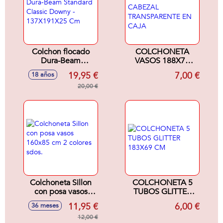
Colchon flocado
COLCHONETA
Dura-Beam
VASOS 188X71
Standard Classic
CABEZAL
19,95 €
7,00 €
18 años
Downy -
TRANSPARENTE
137X191X25 Cm
20,00 €
EN CAJA
Colchoneta Sillon
COLCHONETA 5
con posa vasos
TUBOS GLITTER
160x85 cm 2
183X69 CM
11,95 €
6,00 €
36 meses
colores sdos.
12,00 €