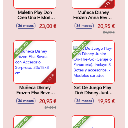
- 13 %
Maletin Play Doh
Muñeca Disney
Crea Una Historia
Frozen Anna Reveal
Disney Junior. Con
Con Accesorio
23,00 €
20,95 €
36 meses
36 meses
Accesorios y 4
Sorpresa 33x18x8
Botes.
cm.
24,00 €
NOVEDAD
NOVEDAD
- 13 %
Muñeca Disney
Set De Juego Play-
Frozen Elsa Reveal
Doh Disney Junior
con Accesorio
On-The-Go (Garaje
20,95 €
19,95 €
36 meses
36 meses
Sorpresa. 33x18x8
o Panaderia).
cm
24,00 €
Incluye 3 Botes y
accesorios. -
Modelos surtidos
NOVEDAD
NOVEDAD