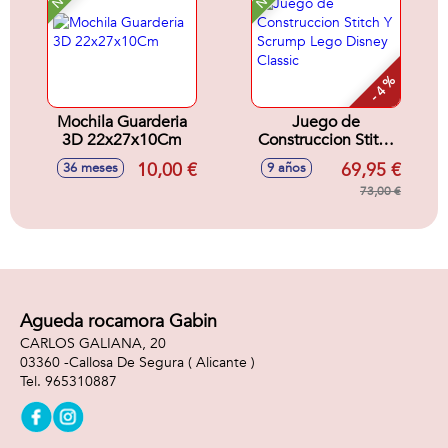
- 4 %
Mochila Guarderia
Juego de
3D 22x27x10Cm
Construccion Stitch
Y Scrump Lego
10,00 €
69,95 €
36 meses
9 años
Disney Classic
73,00 €
Agueda rocamora Gabin
CARLOS GALIANA, 20
03360 -
Callosa De Segura
( Alicante )
965310887