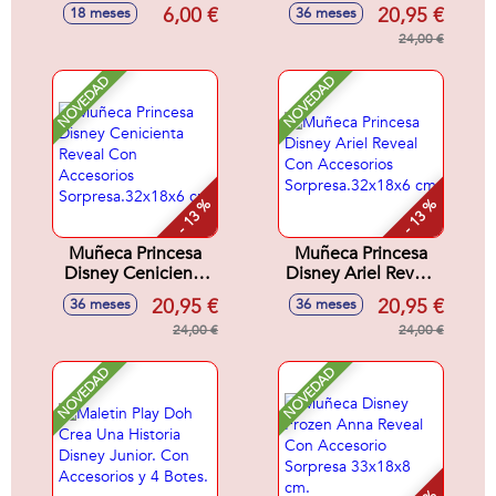
cedazo, pala,
Con Accesorios
6,00 €
20,95 €
18 meses
36 meses
rastrillo y 1 molde
Sorpresa.32x18x6
cm
24,00 €
NOVEDAD
NOVEDAD
- 13 %
- 13 %
Muñeca Princesa
Muñeca Princesa
Disney Cenicienta
Disney Ariel Reveal
Reveal Con
Con Accesorios
20,95 €
20,95 €
36 meses
36 meses
Accesorios
Sorpresa.32x18x6
Sorpresa.32x18x6
24,00 €
cm
24,00 €
cm
NOVEDAD
NOVEDAD