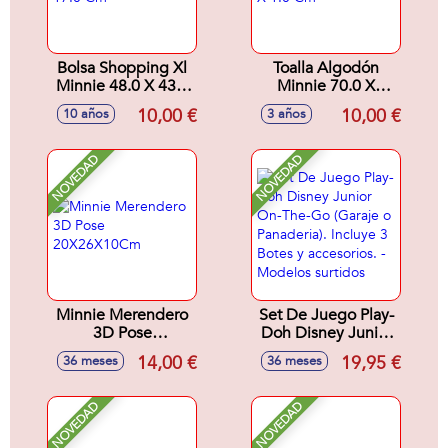
Bolsa Shopping Xl
Toalla Algodón
Minnie 48.0 X 43.0
Minnie 70.0 X
X 17.0 Cm
140.0 X 1.0 Cm
10,00 €
10,00 €
10 años
3 años
NOVEDAD
NOVEDAD
Minnie Merendero
Set De Juego Play-
3D Pose
Doh Disney Junior
20X26X10Cm
On-The-Go (Garaje
14,00 €
19,95 €
36 meses
36 meses
o Panaderia).
Incluye 3 Botes y
accesorios. -
NOVEDAD
NOVEDAD
Modelos surtidos