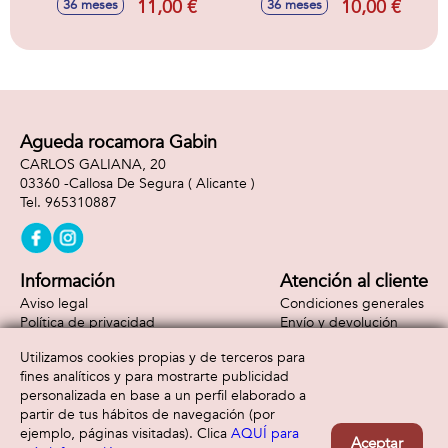
11,00 €
10,00 €
36 meses
36 meses
Agueda rocamora Gabin
CARLOS GALIANA, 20
03360 -
Callosa De Segura
( Alicante )
965310887
Información
Atención al cliente
Aviso legal
Condiciones generales
Política de privacidad
Envío y devolución
Política de cookies
Contacto
Utilizamos cookies propias y de terceros para
Formas de pago
fines analíticos y para mostrarte publicidad
personalizada en base a un perfil elaborado a
partir de tus hábitos de navegación (por
ejemplo, páginas visitadas). Clica
AQUÍ para
Aceptar