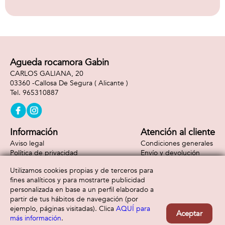
Agueda rocamora Gabin
CARLOS GALIANA, 20
03360 -
Callosa De Segura
( Alicante )
965310887
Información
Atención al cliente
Aviso legal
Condiciones generales
Política de privacidad
Envío y devolución
Política de cookies
Contacto
Utilizamos cookies propias y de terceros para
Formas de pago
fines analíticos y para mostrarte publicidad
personalizada en base a un perfil elaborado a
partir de tus hábitos de navegación (por
ejemplo, páginas visitadas). Clica
AQUÍ para
Aceptar
más información
.