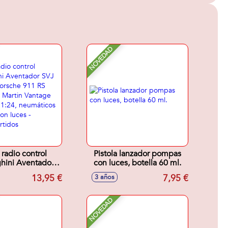
NOVEDAD
radio control
Pistola lanzador pompas
hini Aventador
con luces, botella 60 ml.
ter, Porsche 911
13,95 €
7,95 €
3 años
 Aston Martin
T3 escala 1:24,
os de goma, con
NOVEDAD
Modelos surtidos