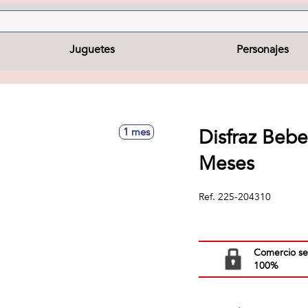
Juguetes
Personajes
Disfraz Beb
1 mes
Meses
Ref.
225-204310
Comercio s
100%