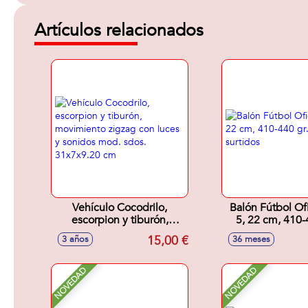
Artículos relacionados
Vehículo Cocodrilo,
Balón Fútbol Ofic
escorpion y tiburón,
5, 22 cm, 410-4
movimiento zigzag con
Modelos sur
15,00 €
3 años
36 meses
luces y sonidos mod. sdos.
31x7x9.20 cm
NOVEDAD
NOVEDAD