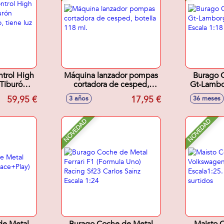
ntrol High
Máquina lanzador pompas
Burago 
Tiburón
cortadora de cesped,
Gt-Lambor
mo, tiene
botella 118 ml.
Es
59,95 €
17,95 €
3 años
36 meses
D
NOVEDAD
NOVEDAD