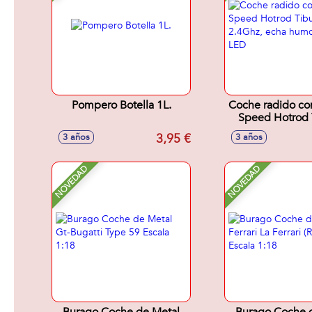
Pompero Botella 1L.
Coche radido co
Speed Hotrod 
2.4Ghz, echa hu
3,95 €
3 años
3 años
luz LE
NOVEDAD
NOVEDAD