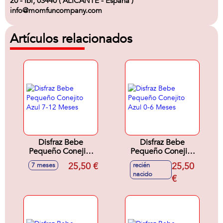
20 - Ibi, 03440 ( ALICANTE - España )
info@momfuncompany.com
Artículos relacionados
Disfraz Bebe
Disfraz Bebe
Pequeño Conejito
Pequeño Conejito
Azul 7-12 Meses
Azul 0-6 Meses
25,50 €
25,50
7 meses
recién
nacido
€