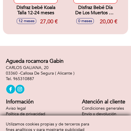
Disfraz bebé Koala
Disfraz Bebé Día
Talla 12-24 meses
De Los Muertos 0-6
M
27,00 €
20,00 €
12 meses
0 meses
Agueda rocamora Gabin
CARLOS GALIANA, 20
03360 -
Callosa De Segura
( Alicante )
965310887
Información
Atención al cliente
Aviso legal
Condiciones generales
Política de privacidad
Envío y devolución
Política de cookies
Contacto
Utilizamos cookies propias y de terceros para
Formas de pago
fines analíticos y para mostrarte publicidad