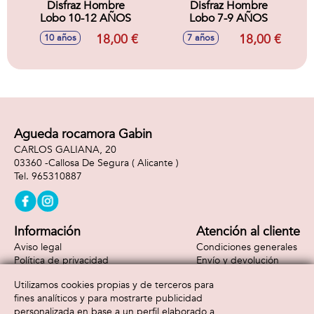
Disfraz Hombre
Disfraz Hombre
Lobo 10-12 AÑOS
Lobo 7-9 AÑOS
18,00 €
18,00 €
10 años
7 años
Agueda rocamora Gabin
CARLOS GALIANA, 20
03360 -
Callosa De Segura
( Alicante )
965310887
Información
Atención al cliente
Aviso legal
Condiciones generales
Política de privacidad
Envío y devolución
Política de cookies
Contacto
Utilizamos cookies propias y de terceros para
Formas de pago
fines analíticos y para mostrarte publicidad
personalizada en base a un perfil elaborado a