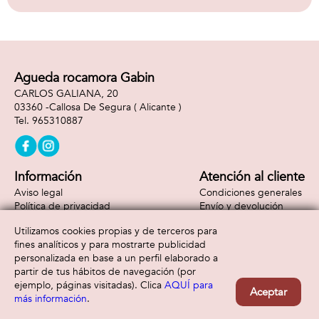
Agueda rocamora Gabin
CARLOS GALIANA, 20
03360 -
Callosa De Segura
( Alicante )
965310887
Información
Atención al cliente
Aviso legal
Condiciones generales
Política de privacidad
Envío y devolución
Política de cookies
Contacto
Utilizamos cookies propias y de terceros para
Formas de pago
fines analíticos y para mostrarte publicidad
personalizada en base a un perfil elaborado a
partir de tus hábitos de navegación (por
ejemplo, páginas visitadas). Clica
AQUÍ para
Aceptar
más información
.