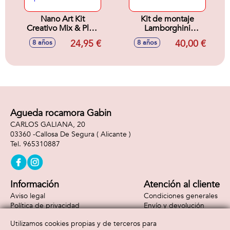
Nano Art Kit
Kit de montaje
Creativo Mix & Play.
Lamborghini
Para crear, inflar y
Huracán con mas
24,95 €
40,00 €
8 años
8 años
decorar tus
de 190
primeras figuras
componentes.
con Nano Tape.
Agueda rocamora Gabin
CARLOS GALIANA, 20
03360 -
Callosa De Segura
( Alicante )
965310887
Información
Atención al cliente
Aviso legal
Condiciones generales
Política de privacidad
Envío y devolución
Política de cookies
Contacto
Utilizamos cookies propias y de terceros para
Formas de pago