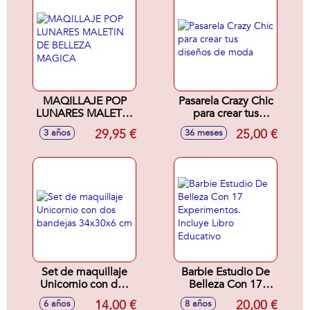
MAQILLAJE POP
Pasarela Crazy Chic
LUNARES MALETIN
para crear tus
DE BELLEZA
diseños de moda
29,95 €
25,00 €
3 años
36 meses
MAGICA
Set de maquillaje
Barbie Estudio De
Unicornio con dos
Belleza Con 17
bandejas 34x30x6
Experimentos.
14,00 €
20,00 €
6 años
8 años
cm
Incluye Libro