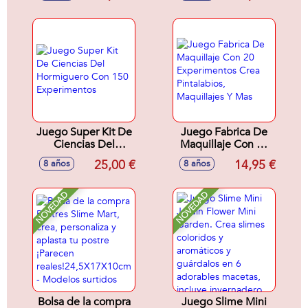
Educativo
Juego Super Kit De
Juego Fabrica De
Ciencias Del
Maquillaje Con 20
Hormiguero Con
Experimentos Crea
25,00 €
14,95 €
8 años
8 años
150 Experimentos
Pintalabios,
Maquillajes Y Mas
NOVEDAD
NOVEDAD
Bolsa de la compra
Juego Slime Mini