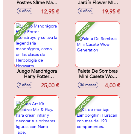
Postres Slime Mart,
Jardín Flower Mini
crea, personaliza y
Garden. Crea
12,95 €
19,95 €
6 años
6 años
aplasta tu postre
slimes coloridos y
¡Parecen
aromáticos y
reales!24,5X17X10cm
guárdalos en 6
NOVEDAD
NOVEDAD
- Modelos surtidos
adorables macetas,
incluye
invernadero.
Decora a tu gusto
para crear tu propio
mundo floral.
27x25x9cm
Juego Mandrágora
Paleta De Sombras
Harry Potter
Mini Casete Wow
.Construye y cultiva
Generation
25,00 €
4,00 €
7 años
36 meses
la legendaria
mandrágora, como
en las clases de
NOVEDAD
NOVEDAD
Herbología de
Hogwarts..