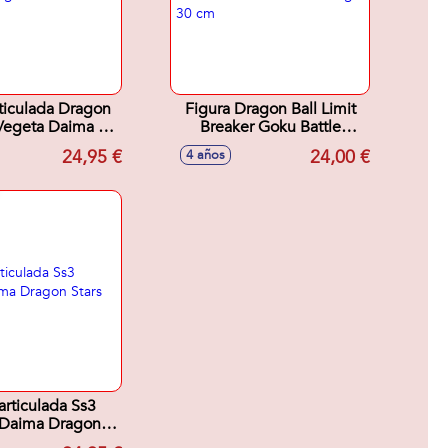
ticulada Dragon
Figura Dragon Ball Limit
 Vegeta Daima 17
Breaker Goku Battle
cm
Damage 30 cm
24,95 €
24,00 €
4 años
articulada Ss3
 Daima Dragon
ars 17 cm