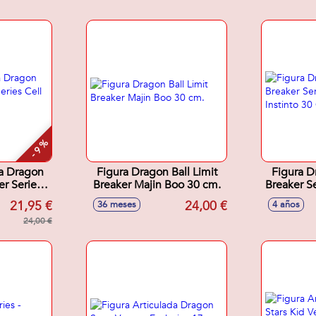
- 9 %
da Dragon
Figura Dragon Ball Limit
Figura D
er Series
Breaker Majin Boo 30 cm.
Breaker Se
Cm
Inst
21,95 €
24,00 €
36 meses
4 años
24,00 €