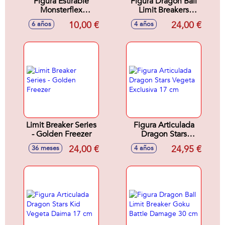
Figura Estirable
Figura Dragon Ball
Monsterflex
Limit Breakers
Dragon Ball 17 cm -
Series Gohan Beast
10,00 €
24,00 €
6 años
4 años
Modelos surtidos
30 cm
Limit Breaker Series
Figura Articulada
- Golden Freezer
Dragon Stars
Vegeta Exclusiva
24,00 €
24,95 €
36 meses
4 años
17 cm