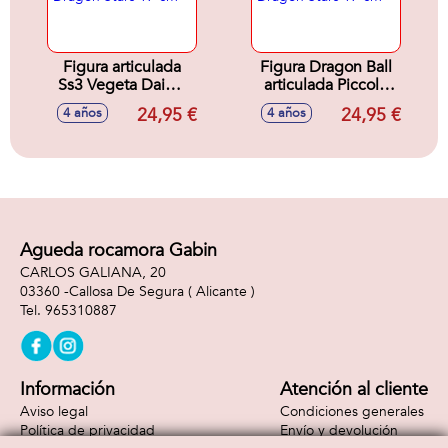
Figura articulada
Figura Dragon Ball
Ss3 Vegeta Daima
articulada Piccolo
Dragon Stars 17 cm
Dragon Stars 17 cm
24,95 €
24,95 €
4 años
4 años
Agueda rocamora Gabin
CARLOS GALIANA, 20
03360 -
Callosa De Segura
( Alicante )
965310887
Información
Atención al cliente
Aviso legal
Condiciones generales
Política de privacidad
Envío y devolución