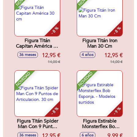
- 8 %
- 8 %
Figura Titán
Figura Titán Iron
Capitan América 30
Man 30 Cm
cm
12,95 €
12,95 €
36 meses
4 años
14,00 €
14,00 €
NOVEDAD
NOVEDAD
- 8 %
- 9 %
Figura Titán Spider
Figura Estirable
Man Con 9 Puntos
Monsterflex Bob
de Articulacion. 30
Esponja. - Modelos
12,95 €
9,99 €
36 meses
6 años