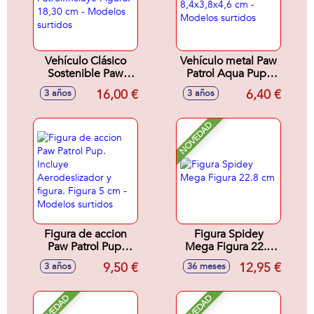
Vehículo Clásico
Vehículo metal Paw
Sostenible Paw
Patrol Aqua Pups
Patrol.Incluye
8,4x3,8x4,6 cm -
16,00 €
6,40 €
3 años
3 años
Figura. 18,30 cm -
Modelos surtidos
Modelos surtidos
NOVEDAD
Figura de accion
Figura Spidey
Paw Patrol Pup.
Mega Figura 22.8
Incluye
cm
9,50 €
12,95 €
3 años
36 meses
Aerodeslizador y
figura. Figura 5 cm
- Modelos surtidos
NOVEDAD
NOVEDAD