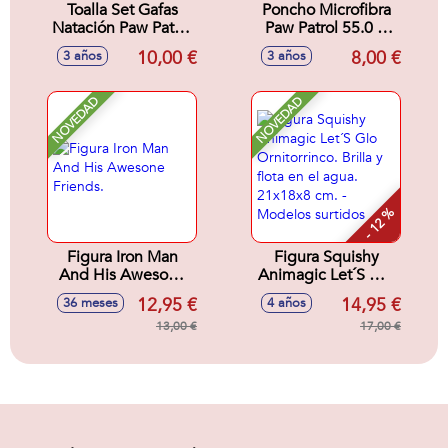
Toalla Set Gafas
Poncho Microfibra
Natación Paw Patrol
Paw Patrol 55.0 X
24.0 X 34.0 X 6.0
77.0 X 1.0 Cm
10,00 €
8,00 €
3 años
3 años
Cm
NOVEDAD
NOVEDAD
- 12 %
Figura Iron Man
Figura Squishy
And His Awesone
Animagic Let´S Glo
Friends.
Ornitorrinco. Brilla y
12,95 €
14,95 €
36 meses
4 años
flota en el agua.
13,00 €
21x18x8 cm. -
17,00 €
Modelos surtidos