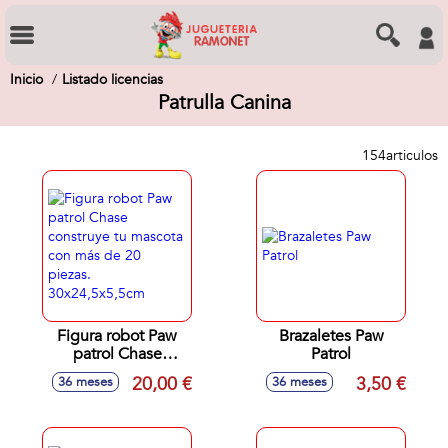
Inicio
Listado licencias
Patrulla Canina
154
articulos
Figura robot Paw
Brazaletes Paw
patrol Chase
Patrol
construye tu
20,00 €
3,50 €
36 meses
36 meses
mascota con más
de 20 piezas.
30x24,5x5,5cm