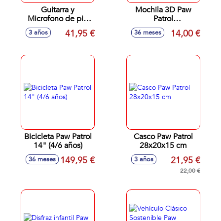
Guitarra y
Mochila 3D Paw
Microfono de pie
Patrol
Paw Patrol con
27X32X10Cm
41,95 €
14,00 €
3 años
36 meses
amplificador (altura
regulable)
Bicicleta Paw Patrol
Casco Paw Patrol
14" (4/6 años)
28x20x15 cm
149,95 €
21,95 €
36 meses
3 años
22,00 €