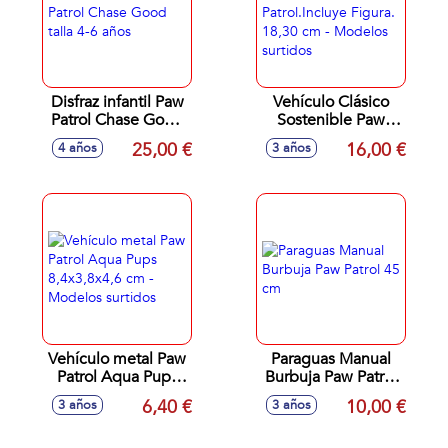
Disfraz infantil Paw
Vehículo Clásico
Patrol Chase Good
Sostenible Paw
talla 4-6 años
Patrol.Incluye
25,00 €
16,00 €
4 años
3 años
Figura. 18,30 cm -
Modelos surtidos
Vehículo metal Paw
Paraguas Manual
Patrol Aqua Pups
Burbuja Paw Patrol
8,4x3,8x4,6 cm -
45 cm
6,40 €
10,00 €
3 años
3 años
Modelos surtidos