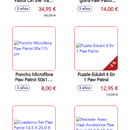
Patrol On the Track
gorra Paw Patrol
incluye 2 coches
33x27x7 cm
34,95 €
14,00 €
3 años
3 años
(Chase+Marshall)
2,4 metros
35,00 €
- 8 %
Poncho Microfibra
Puzzle Edukit 4 En
Paw Patrol 50x115
1 Paw Patrol
cm
8,00 €
12,95 €
3 años
3 años
14,00 €