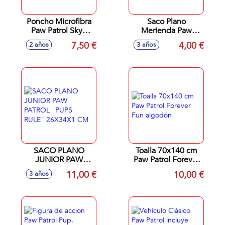
Poncho Microfibra
Saco Plano
Paw Patrol Skye
Merienda Paw
50.0 X 115.0 Cm
Patrol Pup Power
7,50 €
4,00 €
2 años
3 años
SACO PLANO
Toalla 70x140 cm
JUNIOR PAW
Paw Patrol Forever
PATROL "PUPS
Fun algodón
11,00 €
10,00 €
3 años
RULE" 26X34X1
CM