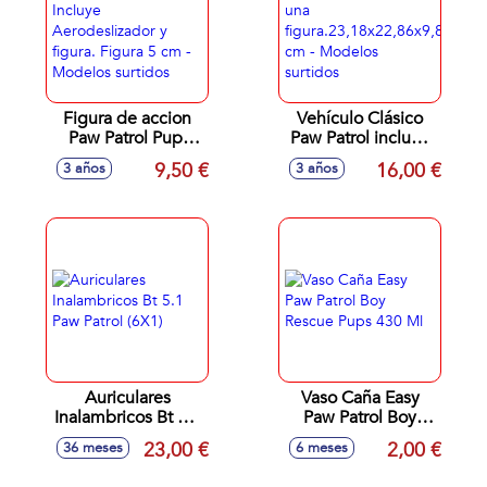
Figura de accion
Vehículo Clásico
Paw Patrol Pup.
Paw Patrol incluye
Incluye
una
9,50 €
16,00 €
3 años
3 años
Aerodeslizador y
figura.23,18x22,86x9,84
figura. Figura 5 cm
cm - Modelos
- Modelos surtidos
surtidos
Auriculares
Vaso Caña Easy
Inalambricos Bt 5.1
Paw Patrol Boy
Paw Patrol (6X1)
Rescue Pups 430
23,00 €
2,00 €
36 meses
6 meses
Ml