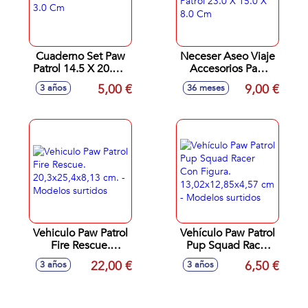
Cuaderno Set Paw
Neceser Aseo Viaje
Patrol 14.5 X 20.0 X
Accesorios Paw
3.0 Cm
Patrol 23.0 X 15.0 X
5,00 €
9,00 €
3 años
36 meses
8.0 Cm
Vehiculo Paw Patrol
Vehículo Paw Patrol
Fire Rescue.
Pup Squad Racer
20,3x25,4x8,13 cm.
Con Figura.
22,00 €
6,50 €
3 años
3 años
- Modelos surtidos
13,02x12,85x4,57
cm - Modelos
surtidos