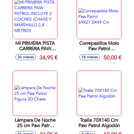
MI PRIMERA PISTA
Correpasillos Moto
CARRERA PAW
Paw Patrol
PATROL INCLUYE 2
69X27,5X49 Cm
34,95 €
50,00 €
36 meses
18 meses
COCHES (CHASE Y
MARSHALL) 2,4
METROS
Lámpara De Noche
Toalla 70X140 Cm
25 cm Paw Patrol
Paw Patrol Algodón
Figura 3D Chase