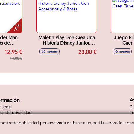
- 8 %
ider Man
Maletin Play Doh Crea Una
Juego Pil
os de
Historia Disney Junior.
Caen 
 30 cm
Con Accesorios y 4 Botes.
12,95 €
23,00 €
36 meses
6 meses
14,00 €
ormación
A
o legal
Co
tica de privacidad
En
tica de cookies
Co
a mostrarte publicidad personalizada en base a un perfil elaborado a pa