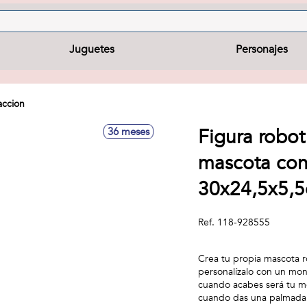
Juguetes
Personajes
accion
Figura robot
36 meses
mascota con
30x24,5x5,
Ref.
118-928555
Crea tu propia mascota ro
personalízalo con un mon
cuando acabes será tu me
cuando das una palmada! 