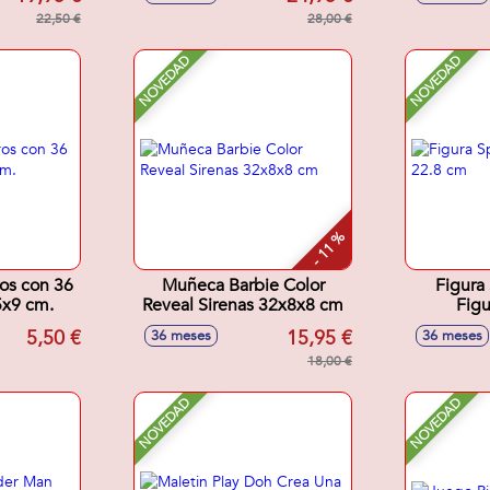
Sorpre
22,50 €
28,00 €
NOVEDAD
NOVEDAD
- 11 %
os con 36
Muñeca Barbie Color
Figura
5x9 cm.
Reveal Sirenas 32x8x8 cm
Figu
5,50 €
15,95 €
36 meses
36 meses
18,00 €
NOVEDAD
NOVEDAD