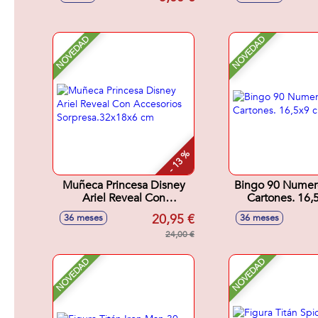
NOVEDAD
NOVEDAD
- 13 %
Muñeca Princesa Disney
Bingo 90 Numer
Ariel Reveal Con
Cartones. 16,
Accesorios
20,95 €
36 meses
36 meses
Sorpresa.32x18x6 cm
24,00 €
NOVEDAD
NOVEDAD