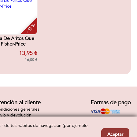
- 13 %
a De Aritos Que
Fisher-Price
13,95 €
16,00 €
tención al cliente
Formas de pago
ndiciones generales
vío y devolución
ntacto
rtir de tus hábitos de navegación (por ejemplo,
Aceptar