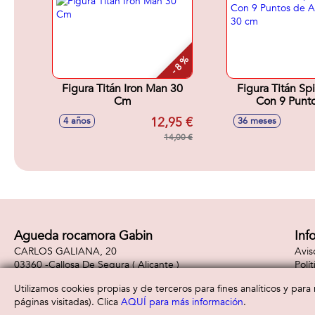
- 8 %
Figura Titán Iron Man 30
Figura Titán Sp
Cm
Con 9 Punt
Articulacion.
12,95 €
4 años
36 meses
14,00 €
Agueda rocamora Gabin
Inf
CARLOS GALIANA, 20
Avis
03360 -
Callosa De Segura
( Alicante )
Polí
965310887
Polí
Utilizamos cookies propias y de terceros para fines analíticos y par
páginas visitadas). Clica
AQUÍ para más información
.