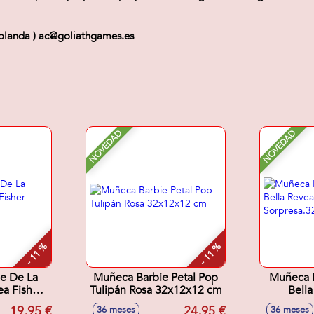
olanda ) ac@goliathgames.es
NOVEDAD
NOVEDAD
- 11 %
- 11 %
e De La
Muñeca Barbie Petal Pop
Muñeca P
a Fisher-
Tulipán Rosa 32x12x12 cm
Bella
29 cm
Ac
19,95 €
24,95 €
36 meses
36 meses