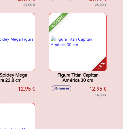
sa.32x18x6 cm
Sorpresa.32x18x6 cm
24,00 €
24,00 €
NOVEDAD
- 8 %
 Spidey Mega
Figura Titán Capitan
ra 22.8 cm
América 30 cm
12,95 €
12,95 €
36 meses
14,00 €