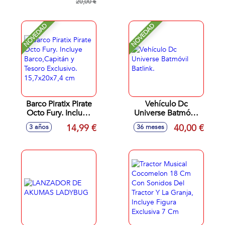
introduce agua en
20,00 €
construir parque
el huevo y
personalizado.
descubre tu nuevo
22,8x20,3x8,20 cm
NOVEDAD
NOVEDAD
dinosaurio.
- Modelos surtidos
14,90x14,90x10,10
cm
Barco Piratix Pirate
Vehículo Dc
Octo Fury. Incluye
Universe Batmóvil
Barco,Capitán y
Batlink.
14,99 €
40,00 €
3 años
36 meses
Tesoro Exclusivo.
15,7x20x7,4 cm