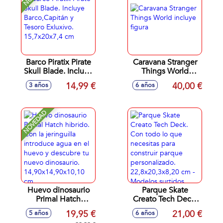
Barco Piratix Pirate
Caravana Stranger
Skull Blade. Incluye
Things World
Barco,Capitán y
incluye figura
14,99 €
40,00 €
3 años
6 años
Tesoro Exluxivo.
15,7x20x7,4 cm
NOVEDAD
Huevo dinosaurio
Parque Skate
Primal Hatch
Creato Tech Deck.
hibrido. Con la
Con todo lo que
19,95 €
21,00 €
5 años
6 años
jeringuilla
necesitas para