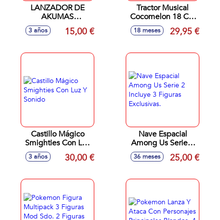
LANZADOR DE
Tractor Musical
AKUMAS
Cocomelon 18 Cm
LADYBUG
Con Sonidos Del
15,00 €
29,95 €
3 años
18 meses
Tractor Y La Granja,
Incluye Figura
Exclusiva 7 Cm
Castillo Mágico
Nave Espacial
Smighties Con Luz
Among Us Serie 2
Y Sonido
Incluye 3 Figuras
30,00 €
25,00 €
3 años
36 meses
Exclusivas.