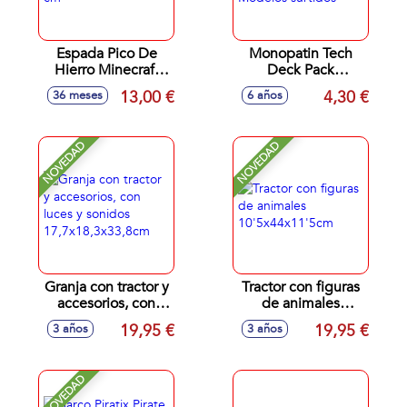
Espada Pico De
Monopatin Tech
Hierro Minecraft
Deck Pack
Roleplay
Individual
13,00 €
4,30 €
36 meses
6 años
21.09x2.80 cm
17,70x14x2,20 cm -
Modelos surtidos
NOVEDAD
NOVEDAD
Granja con tractor y
Tractor con figuras
accesorios, con
de animales
luces y sonidos
10'5x44x11'5cm
19,95 €
19,95 €
3 años
3 años
17,7x18,3x33,8cm
NOVEDAD