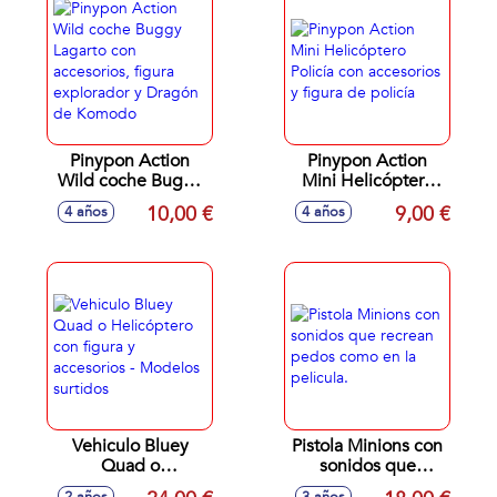
Pinypon Action
Pinypon Action
Wild coche Buggy
Mini Helicóptero
Lagarto con
Policía con
10,00 €
9,00 €
4 años
4 años
accesorios, figura
accesorios y figura
explorador y
de policía
Dragón de
Komodo
Vehiculo Bluey
Pistola Minions con
Quad o
sonidos que
Helicóptero con
recrean pedos