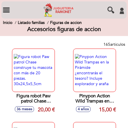
Inicio
Listado familias
Figuras de accion
Accesorios figuras de accion
165
articulos
Figura robot Paw
Pinypon Action
patrol Chase
Wild Trampas en la
construye tu
Pirámide
20,00 €
15,00 €
36 meses
4 años
mascota con más
¿encontrarás el
de 20 piezas.
tesoro? Incluye
30x24,5x5,5cm
explorador y araña