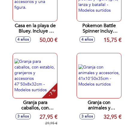
Casa en la playa de
Pokemon Battle
Bluey. Incluye 5
Spinner incluye
accesorios y una
peonza y figura
50,00 €
15,75 €
4 años
4 años
figura.
¡gira, lanza y
batalla! - Modelos
surtidos
- 7 %
Granja para
Granja con
caballos, con
animales y
establo, granjeros y
accesorios,
27,95 €
32,95 €
3 años
3 años
accesorios
41x10'50x35cm -
47'50x8x32cm -
29,95 €
Modelos surtidos
Modelos surtidos