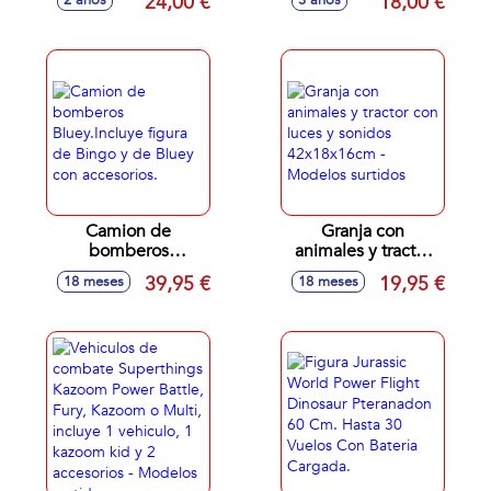
24,00 €
18,00 €
2 años
3 años
figura y accesorios -
como en la
Modelos surtidos
pelicula.
Camion de
Granja con
bomberos
animales y tractor
Bluey.Incluye figura
con luces y sonidos
39,95 €
19,95 €
18 meses
18 meses
de Bingo y de
42x18x16cm -
Bluey con
Modelos surtidos
accesorios.