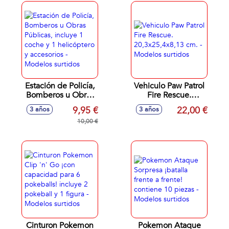
Estación de Policía,
Vehiculo Paw Patrol
Bomberos u Obras
Fire Rescue.
Públicas, incluye 1
20,3x25,4x8,13 cm.
9,95 €
22,00 €
3 años
3 años
coche y 1
- Modelos surtidos
helicóptero y
10,00 €
accesorios -
Modelos surtidos
Cinturon Pokemon
Pokemon Ataque