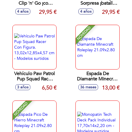
Clip 'n' Go ¡con
Sorpresa ¡batalla
capacidad para 6
frente a frente!
29,95 €
29,95 €
4 años
4 años
pokeballs! incluye
contiene 10 piezas
2 pokeball y 1
- Modelos surtidos
figura - Modelos
NOVEDAD
surtidos
Vehículo Paw Patrol
Espada De
Pup Squad Racer
Diamante Minecraft
Con Figura.
Roleplay
6,50 €
13,00 €
3 años
36 meses
13,02x12,85x4,57
21.09x2.80 cm
cm - Modelos
surtidos
NOVEDAD