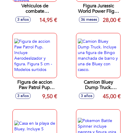
Vehiculos de
Figura Jurassic
combate
World Power Flight
Superthings
Dinosaur
14,95 €
28,00 €
3 años
36 meses
Kazoom Power
Pteranadon 60 Cm.
Battle, Fury,
Hasta 30 Vuelos
Kazoom o Multi,
Con Bateria
incluye 1 vehiculo,
Cargada.
1 kazoom kid y 2
accesorios -
Modelos surtidos
Figura de accion
Camion Bluey
Paw Patrol Pup.
Dump Truck.
Incluye
Incluye una figura
9,50 €
45,00 €
3 años
3 años
Aerodeslizador y
de Bingo
figura. Figura 5 cm
manchada de barro
- Modelos surtidos
y una de Bluey con
casco.