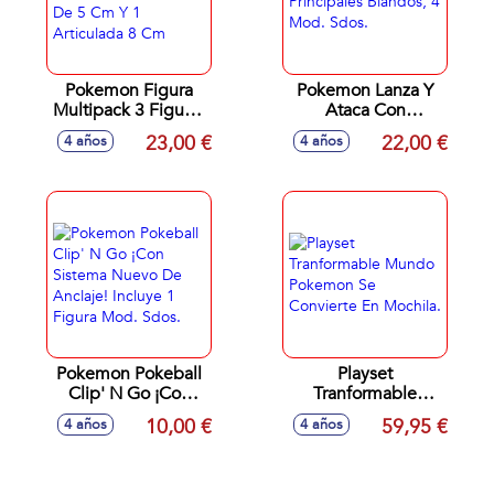
Pokemon Figura
Pokemon Lanza Y
Multipack 3 Figuras
Ataca Con
Mod Sdo. 2 Figuras
Personajes
23,00 €
22,00 €
4 años
4 años
De 5 Cm Y 1
Principales
Articulada 8 Cm
Blandos, 4 Mod.
Sdos.
Pokemon Pokeball
Playset
Clip' N Go ¡Con
Tranformable
Sistema Nuevo De
Mundo Pokemon
10,00 €
59,95 €
4 años
4 años
Anclaje! Incluye 1
Se Convierte En
Figura Mod. Sdos.
Mochila.