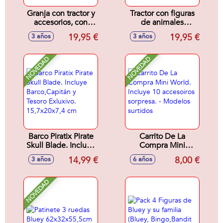
Granja con tractor y
Tractor con figuras
accesorios, con
de animales
luces y sonidos
10'5x44x11'5cm
19,95 €
19,95 €
3 años
3 años
17,7x18,3x33,8cm
NOVEDAD
NOVEDAD
Barco Piratix Pirate
Carrito De La
Skull Blade. Incluye
Compra Mini
Barco,Capitán y
World. Incluye 10
14,99 €
8,00 €
3 años
6 años
Tesoro Exluxivo.
accesoiros
15,7x20x7,4 cm
sorpresa. - Modelos
surtidos
NOVEDAD