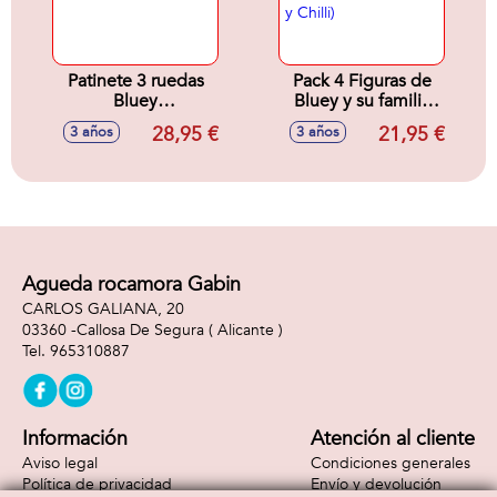
Patinete 3 ruedas
Pack 4 Figuras de
Bluey
Bluey y su familia
62x32x55,5cm
(Bluey,
28,95 €
21,95 €
3 años
3 años
Bingo,Bandit y
Chilli)
Agueda rocamora Gabin
CARLOS GALIANA, 20
03360 -
Callosa De Segura
( Alicante )
965310887
Información
Atención al cliente
Aviso legal
Condiciones generales
Política de privacidad
Envío y devolución