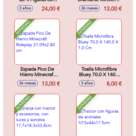
diferentees temas.
Roleplay
24,00 €
13,00 €
3 años
36 meses
6 cm - Modelos
21.09x2.80 cm
surtidos
NOVEDAD
NOVEDAD
Espada Pico De
Toalla Microfibra
Hierro Minecraft
Bluey 70.0 X 140.0
Roleplay
X 1.0 Cm
13,00 €
8,00 €
36 meses
3 años
21.09x2.80 cm
NOVEDAD
NOVEDAD