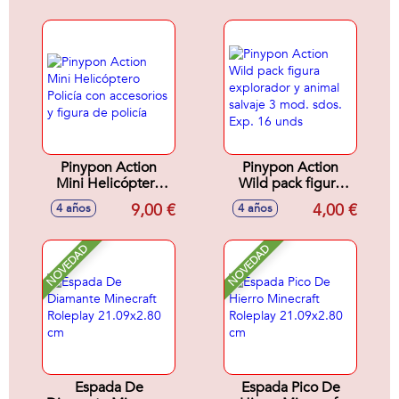
armas ninja.
tesoro? Incluye
explorador y araña
Pinypon Action
Pinypon Action
Mini Helicóptero
Wild pack figura
Policía con
explorador y animal
9,00 €
4,00 €
4 años
4 años
accesorios y figura
salvaje 3 mod.
de policía
sdos. Exp. 16 unds
NOVEDAD
NOVEDAD
Espada De
Espada Pico De