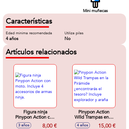
Mini muñecas
Características
Edad minima recomendada
Utiliza pilas
4 años
No
Artículos relacionados
Figura ninja
Pinypon Action
Pinypon Action con
Wild Trampas en la
moto. Incluye 4
Pirámide
8,00 €
15,00 €
3 años
4 años
accesorios de
¿encontrarás el