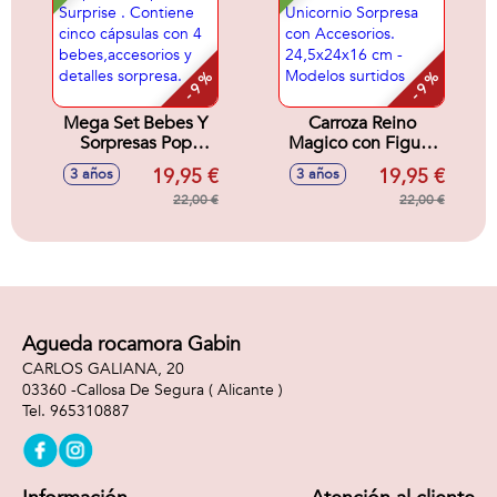
cm
- 9 %
- 9 %
Mega Set Bebes Y
Carroza Reino
Sorpresas Pop
Magico con Figura
Surprise . Contiene
Unicornio Sorpresa
19,95 €
19,95 €
3 años
3 años
cinco cápsulas con
con Accesorios.
4 bebes,accesorios
22,00 €
24,5x24x16 cm -
22,00 €
y detalles sorpresa.
Modelos surtidos
Agueda rocamora Gabin
CARLOS GALIANA, 20
03360 -
Callosa De Segura
( Alicante )
965310887