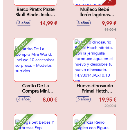
Barco Piratix Pirate
Muñeco Bebé
Skull Blade. Incluye
llorón lagrimas
Barco,Capitán y
magicas charmz
14,99 €
9,99 €
3 años
3 años
Tesoro Exluxivo.
incluye biberón,
15,7x20x7,4 cm
chupete y 2 charmz
11,00 €
para completar el
look ¡ahora con
NOVEDAD
NOVEDAD
expresiones más
realistas! (exp. 12) -
Modelos surtidos
Carrito De La
Huevo dinosaurio
Compra Mini
Primal Hatch
World. Incluye 10
hibrido. Con la
8,00 €
19,95 €
6 años
5 años
accesoiros
jeringuilla
sorpresa. - Modelos
introduce agua en
20,00 €
surtidos
el huevo y
descubre tu nuevo
NOVEDAD
NOVEDAD
dinosaurio.
14,90x14,90x10,10