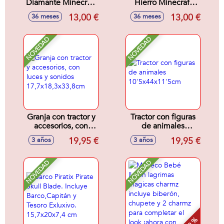
Diamante Minecraft
Hierro Minecraft
Roleplay
Roleplay
13,00 €
13,00 €
36 meses
36 meses
21.09x2.80 cm
21.09x2.80 cm
NOVEDAD
NOVEDAD
Granja con tractor y
Tractor con figuras
accesorios, con
de animales
luces y sonidos
10'5x44x11'5cm
19,95 €
19,95 €
3 años
3 años
17,7x18,3x33,8cm
NOVEDAD
NOVEDAD
- 9 %