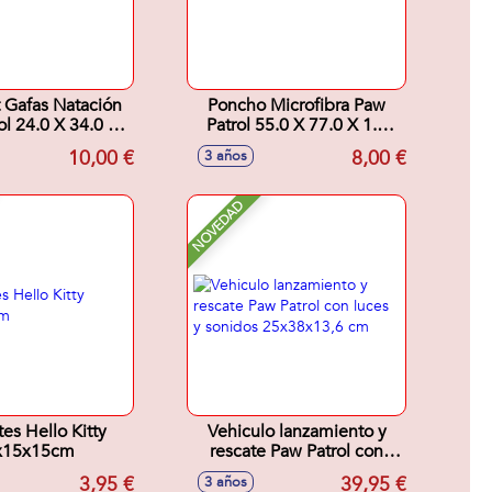
t Gafas Natación
Poncho Microfibra Paw
ol 24.0 X 34.0 X
Patrol 55.0 X 77.0 X 1.0
6.0 Cm
Cm
10,00 €
8,00 €
3 años
NOVEDAD
tes Hello Kitty
Vehiculo lanzamiento y
x15x15cm
rescate Paw Patrol con
luces y sonidos
3,95 €
39,95 €
3 años
25x38x13,6 cm