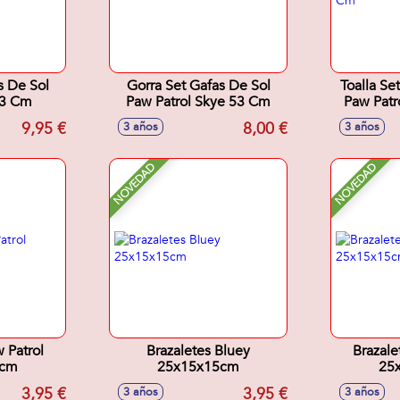
s De Sol
Gorra Set Gafas De Sol
Toalla Se
53 Cm
Paw Patrol Skye 53 Cm
Paw Patr
9,95 €
8,00 €
3 años
3 años
NOVEDAD
NOVEDAD
 Patrol
Brazaletes Bluey
Brazale
5cm
25x15x15cm
25
3,95 €
3,95 €
3 años
3 años