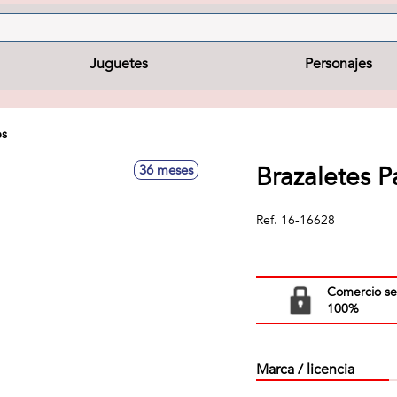
Juguetes
Personajes
es
Brazaletes P
36 meses
Ref.
16-16628
Comercio s
100%
Marca / licencia