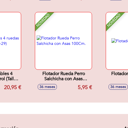
NOVEDAD
NOVEDAD
ables 4
Flotador Rueda Perro
Flotado
ol (Talla
Salchicha con Asas
100Cm.
20,95 €
5,95 €
36 meses
36 meses