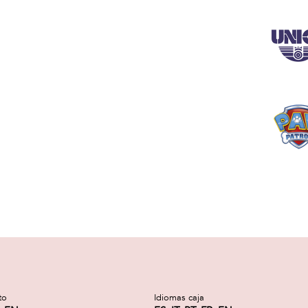
to
Idiomas caja