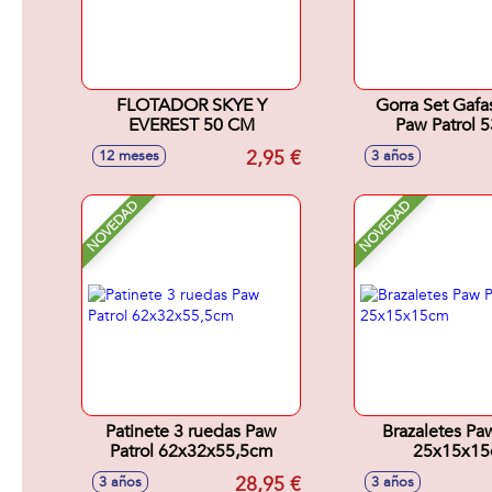
FLOTADOR SKYE Y
Gorra Set Gafa
EVEREST 50 CM
Paw Patrol 
2,95 €
12 meses
3 años
NOVEDAD
NOVEDAD
Patinete 3 ruedas Paw
Brazaletes Paw
Patrol 62x32x55,5cm
25x15x1
28,95 €
3 años
3 años