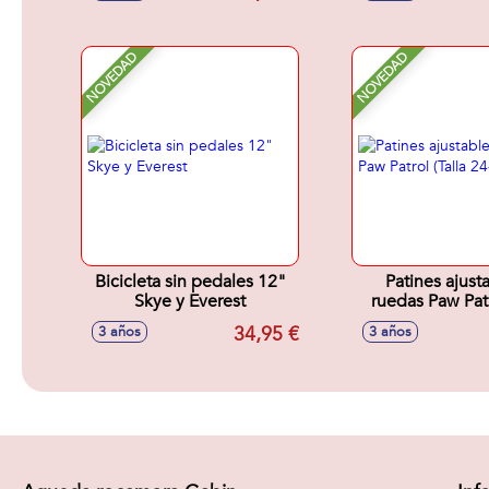
NOVEDAD
NOVEDAD
Bicicleta sin pedales 12"
Patines ajust
Skye y Everest
ruedas Paw Patr
24-29)
34,95 €
3 años
3 años