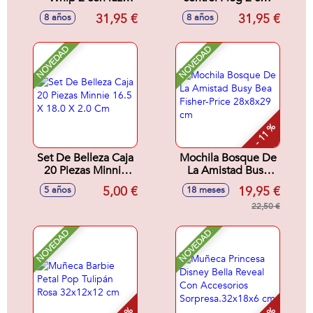
frontal y radio por
infrarrojos y 2
31,95 €
31,95 €
8 años
8 años
infrarrojos, 2
canales ¡perfecto
canales 21x9,5x15
para practicar en
cm
casa! 21x9,5x15 cm
NOVEDAD
NOVEDAD
- 11 %
Set De Belleza Caja
Mochila Bosque De
20 Piezas Minnie
La Amistad Busy
16.5 X 18.0 X 2.0
Bea Fisher-Price
5,00 €
19,95 €
5 años
18 meses
Cm
28x8x29 cm
22,50 €
NOVEDAD
NOVEDAD