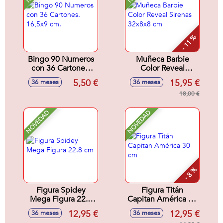
- 11 %
Bingo 90 Numeros
Muñeca Barbie
con 36 Cartones.
Color Reveal
16,5x9 cm.
Sirenas 32x8x8 cm
5,50 €
15,95 €
36 meses
36 meses
18,00 €
NOVEDAD
NOVEDAD
- 8 %
Figura Spidey
Figura Titán
Mega Figura 22.8
Capitan América 30
cm
cm
12,95 €
12,95 €
36 meses
36 meses