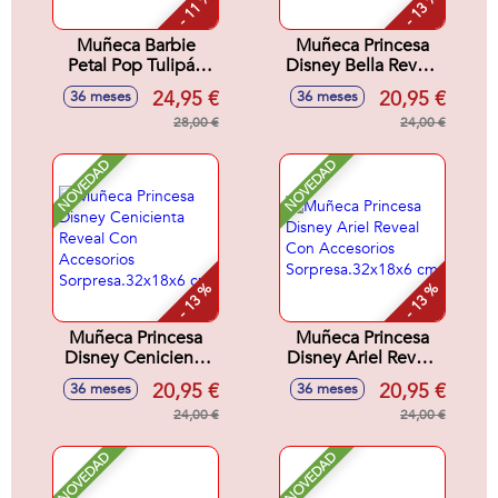
- 11 %
- 13 %
Muñeca Barbie
Muñeca Princesa
Petal Pop Tulipán
Disney Bella Reveal
Rosa 32x12x12 cm
Con Accesorios
24,95 €
20,95 €
36 meses
36 meses
Sorpresa.32x18x6
28,00 €
cm
24,00 €
NOVEDAD
NOVEDAD
- 13 %
- 13 %
Muñeca Princesa
Muñeca Princesa
Disney Cenicienta
Disney Ariel Reveal
Reveal Con
Con Accesorios
20,95 €
20,95 €
36 meses
36 meses
Accesorios
Sorpresa.32x18x6
Sorpresa.32x18x6
24,00 €
cm
24,00 €
cm
NOVEDAD
NOVEDAD