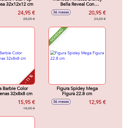
osa 32x12x12 cm
Bella Reveal Con
Accesorios
24,95 €
20,95 €
36 meses
Sorpresa.32x18x6 cm
28,00 €
24,00 €
NOVEDAD
- 11 %
 Barbie Color
Figura Spidey Mega
renas 32x8x8 cm
Figura 22.8 cm
15,95 €
12,95 €
36 meses
18,00 €