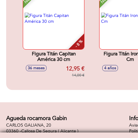
- 8 %
Figura Titán Capitan
Figura Titán Ir
América 30 cm
Cm
12,95 €
36 meses
4 años
14,00 €
Agueda rocamora Gabin
Inf
CARLOS GALIANA, 20
Avis
03360 -
Callosa De Segura
( Alicante )
Polí
965310887
Polí