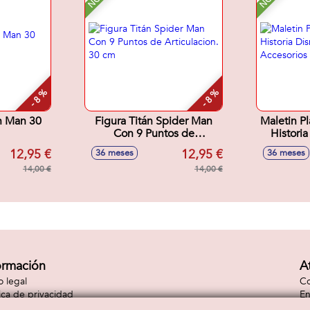
- 8 %
- 8 %
on Man 30
Figura Titán Spider Man
Maletin P
Con 9 Puntos de
Historia
Articulacion. 30 cm
Con Acces
12,95 €
12,95 €
36 meses
36 meses
14,00 €
14,00 €
ormación
A
o legal
Co
tica de privacidad
En
tica de cookies
Co