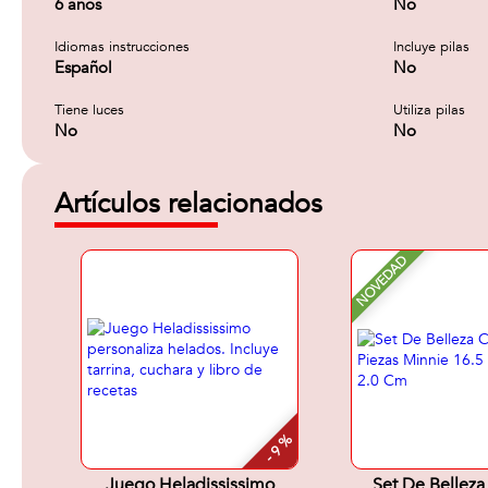
6 años
No
Idiomas instrucciones
Incluye pilas
Español
No
Tiene luces
Utiliza pilas
No
No
Artículos relacionados
NOVEDAD
- 9 %
Juego Heladississimo
Set De Belleza