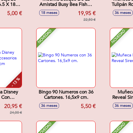
.5 X 18.0
Amistad Busy Bea Fisher-
Tulipán R
m
Price 28x8x29 cm
5,00 €
19,95 €
18 meses
36 meses
22,50 €
NOVEDAD
NOVEDAD
- 13 %
a Disney
Bingo 90 Numeros con 36
Muñeca
l Con
Cartones. 16,5x9 cm.
Reveal Si
os
20,95 €
5,50 €
36 meses
36 meses
18x6 cm
24,00 €
NOVEDAD
NOVEDAD