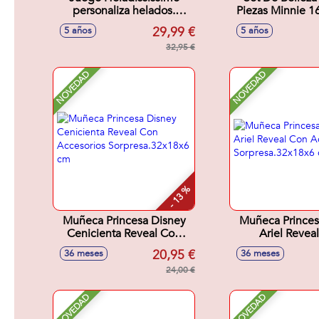
personaliza helados.
Piezas Minnie 16
Incluye tarrina, cuchara y
X 2.0 C
29,99 €
5 años
5 años
libro de recetas
32,95 €
NOVEDAD
NOVEDAD
- 13 %
Muñeca Princesa Disney
Muñeca Princes
Cenicienta Reveal Con
Ariel Revea
Accesorios
Accesori
20,95 €
36 meses
36 meses
Sorpresa.32x18x6 cm
Sorpresa.32x
24,00 €
NOVEDAD
NOVEDAD