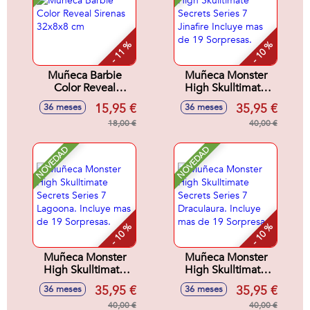
- 11 %
- 10 %
Muñeca Barbie
Muñeca Monster
Color Reveal
High Skulltimate
Sirenas 32x8x8 cm
Secrets Series 7
15,95 €
35,95 €
36 meses
36 meses
Jinafire Incluye mas
18,00 €
de 19 Sorpresas.
40,00 €
NOVEDAD
NOVEDAD
- 10 %
- 10 %
Muñeca Monster
Muñeca Monster
High Skulltimate
High Skulltimate
Secrets Series 7
Secrets Series 7
35,95 €
35,95 €
36 meses
36 meses
Lagoona. Incluye
Draculaura. Incluye
mas de 19
40,00 €
mas de 19
40,00 €