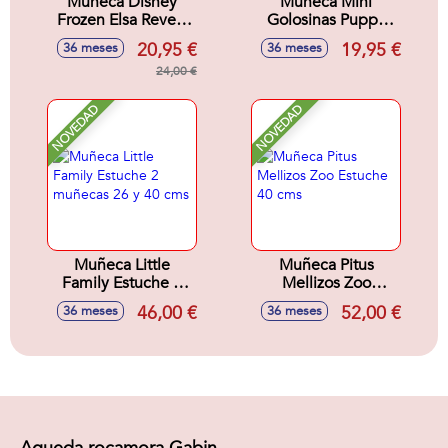
Muñeca Disney
Muñeca Mini
Frozen Elsa Reveal
Golosinas Puppy
con Accesorio
Bolsa 21 cms
20,95 €
19,95 €
36 meses
36 meses
Sorpresa. 33x18x8
cm
24,00 €
NOVEDAD
NOVEDAD
Muñeca Little
Muñeca Pitus
Family Estuche 2
Mellizos Zoo
muñecas 26 y 40
Estuche 40 cms
46,00 €
52,00 €
36 meses
36 meses
cms