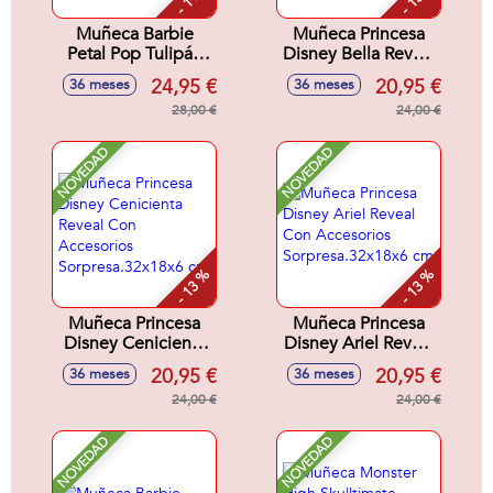
Muñeca Barbie
Muñeca Princesa
Petal Pop Tulipán
Disney Bella Reveal
Rosa 32x12x12 cm
Con Accesorios
24,95 €
20,95 €
36 meses
36 meses
Sorpresa.32x18x6
28,00 €
cm
24,00 €
NOVEDAD
NOVEDAD
- 13 %
- 13 %
Muñeca Princesa
Muñeca Princesa
Disney Cenicienta
Disney Ariel Reveal
Reveal Con
Con Accesorios
20,95 €
20,95 €
36 meses
36 meses
Accesorios
Sorpresa.32x18x6
Sorpresa.32x18x6
24,00 €
cm
24,00 €
cm
NOVEDAD
NOVEDAD