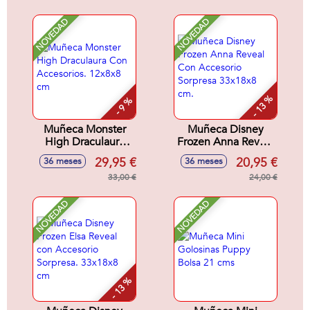
Sorpresas.
Sorpresas.
NOVEDAD
NOVEDAD
- 13 %
- 9 %
Muñeca Monster
Muñeca Disney
High Draculaura
Frozen Anna Reveal
Con Accesorios.
Con Accesorio
29,95 €
20,95 €
36 meses
36 meses
12x8x8 cm
Sorpresa 33x18x8
33,00 €
cm.
24,00 €
NOVEDAD
NOVEDAD
- 13 %