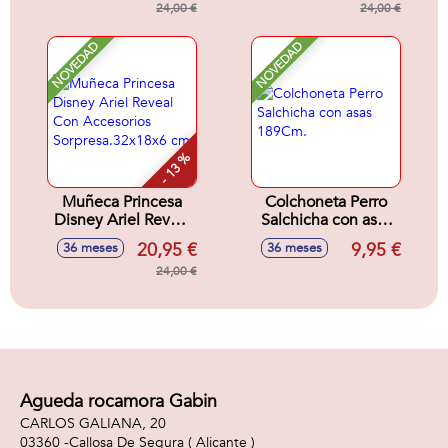
cm
24,00 €
Sorpresa.32x18x6
24,00 €
cm
NOVEDAD
NOVEDAD
- 13 %
Muñeca Princesa
Colchoneta Perro
Disney Ariel Reveal
Salchicha con asas
Con Accesorios
189Cm.
20,95 €
9,95 €
36 meses
36 meses
Sorpresa.32x18x6
cm
24,00 €
Agueda rocamora Gabin
CARLOS GALIANA, 20
03360 -
Callosa De Segura
( Alicante )