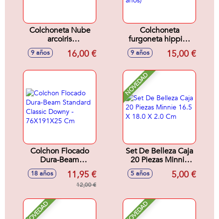
Colchoneta Nube
Colchoneta
arcoiris
furgoneta hippies
1,75x1,17x20 cm
1,78x91x23 cm (+9
16,00 €
15,00 €
9 años
9 años
(+9 años)
años)
NOVEDAD
Colchon Flocado
Set De Belleza Caja
Dura-Beam
20 Piezas Minnie
Standard Classic
16.5 X 18.0 X 2.0
11,95 €
5,00 €
18 años
5 años
Downy -
Cm
76X191X25 Cm
12,00 €
NOVEDAD
NOVEDAD