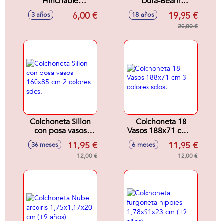
Hinchable
Dura-Beam
Corazones 170 cm -
Standard Classic
6,00 €
19,95 €
3 años
18 años
Modelos surtidos
Downy -
137X191X25 Cm
20,00 €
Colchoneta Sillon
Colchoneta 18
con posa vasos
Vasos 188x71 cm 3
160x85 cm 2
colores sdos.
11,95 €
11,95 €
36 meses
6 meses
colores sdos.
12,00 €
12,00 €