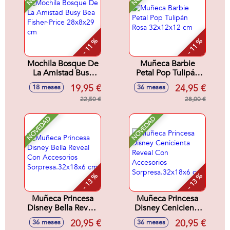
- 11 %
- 11 %
Mochila Bosque De
Muñeca Barbie
La Amistad Busy
Petal Pop Tulipán
Bea Fisher-Price
Rosa 32x12x12 cm
19,95 €
24,95 €
18 meses
36 meses
28x8x29 cm
22,50 €
28,00 €
NOVEDAD
NOVEDAD
- 13 %
- 13 %
Muñeca Princesa
Muñeca Princesa
Disney Bella Reveal
Disney Cenicienta
Con Accesorios
Reveal Con
20,95 €
20,95 €
36 meses
36 meses
Sorpresa.32x18x6
Accesorios