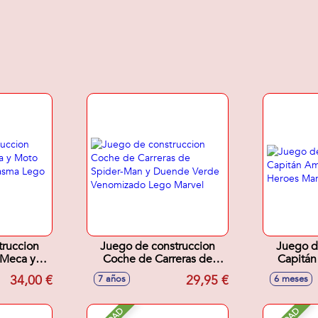
truccion
Juego de construccion
Juego d
 Meca y
Coche de Carreras de
Capitán
orista
Spider-Man y Duende
Super 
34,00 €
29,95 €
7 años
6 meses
 Marvel
Verde Venomizado Lego
Marvel