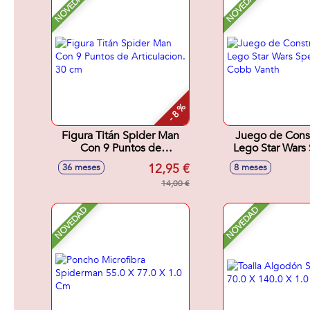
NOVEDAD
NOVEDAD
- 8 %
Figura Titán Spider Man
Juego de Cons
Con 9 Puntos de
Lego Star Wars
Articulacion. 30 cm
de Cobb V
12,95 €
36 meses
8 meses
14,00 €
NOVEDAD
NOVEDAD