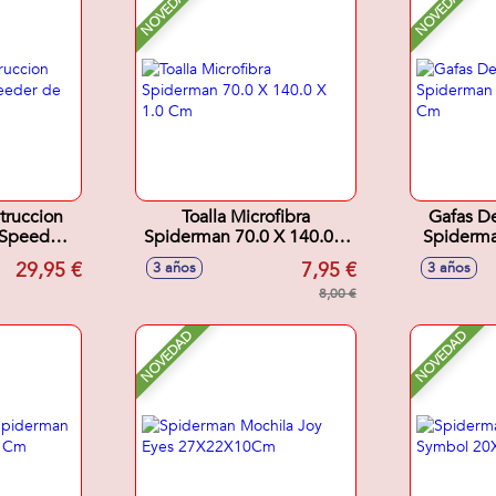
NOVEDAD
NOVEDAD
truccion
Toalla Microfibra
Gafas De
 Speeder
Spiderman 70.0 X 140.0 X
Spiderma
anth
1.0 Cm
29,95 €
7,95 €
3 años
3 años
8,00 €
NOVEDAD
NOVEDAD