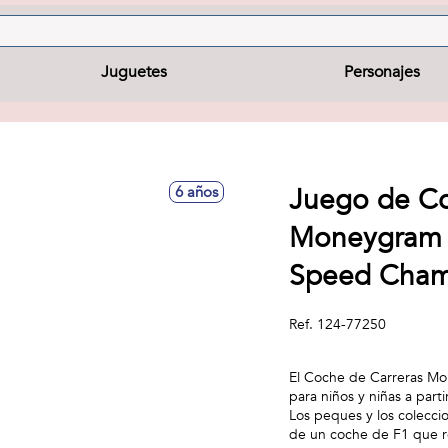
Juguetes
Personajes
Juego de Co
6 años
Moneygram 
Speed Cham
Ref.
124-77250
El Coche de Carreras 
para niños y niñas a part
Los peques y los colecci
de un coche de F1 que r