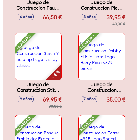
Juego de
Juego de
Construccion Fauna
Construccion Piano
Salvaje: León
Musical Decorativo
66,50 €
39,95 €
6 años
8 años
Majestuoso Lego
Con Gato Lego
Lego Creator
Lego Creator
40,00 €
NOVEDAD
NOVEDAD
- 4 %
Juego de
Juego de
Construccion Stitch
Construccion
Y Scrump Lego
Dobby El Elfo Libre
69,95 €
35,00 €
9 años
7 años
Disney Classic
Lego Harry
73,00 €
Potter.379 piezas.
NOVEDAD
NOVEDAD