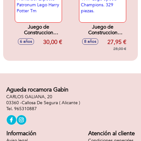
Juego de
Juego de
Construccion
Construccion
Bosque Prohibido:
Ferrari 499P Lego
30,00 €
27,95 €
6 años
8 años
Expecto Patronum
Speed Champions.
Lego Harry Potter
329 piezas.
28,00 €
Tm
Agueda rocamora Gabin
CARLOS GALIANA, 20
03360 -
Callosa De Segura
( Alicante )
965310887
Información
Atención al cliente
Aviso legal
Condiciones generales