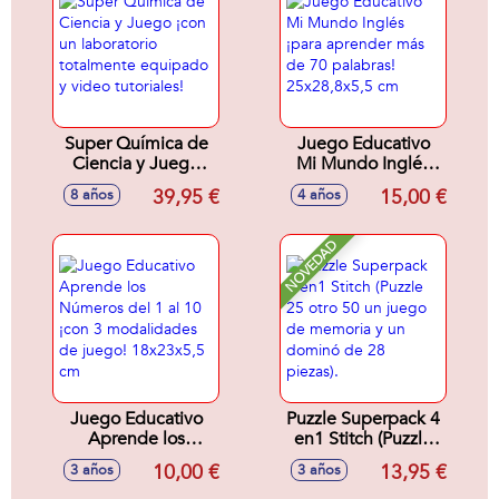
Diferentes.
45,1X37,1X7Cm
34,4X25,4X4,6Cm
Super Química de
Juego Educativo
Ciencia y Juego
Mi Mundo Inglés
¡con un laboratorio
¡para aprender más
39,95 €
15,00 €
8 años
4 años
totalmente
de 70 palabras!
equipado y video
25x28,8x5,5 cm
tutoriales!
NOVEDAD
Juego Educativo
Puzzle Superpack 4
Aprende los
en1 Stitch (Puzzle
Números del 1 al
25 otro 50 un juego
10,00 €
13,95 €
3 años
3 años
10 ¡con 3
de memoria y un