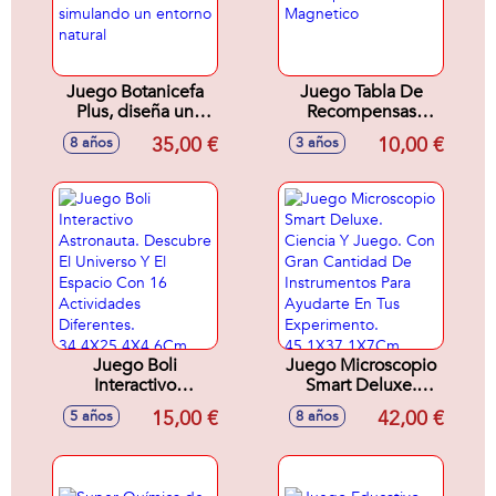
Juego Botanicefa
Juego Tabla De
Plus, diseña un
Recompensas
jardín en miniatura
Magnetico
35,00 €
10,00 €
8 años
3 años
simulando un
entorno natural
Juego Boli
Juego Microscopio
Interactivo
Smart Deluxe.
Astronauta.
Ciencia Y Juego.
15,00 €
42,00 €
5 años
8 años
Descubre El
Con Gran Cantidad
Universo Y El
De Instrumentos
Espacio Con 16
Para Ayudarte En
Actividades
Tus Experimento.