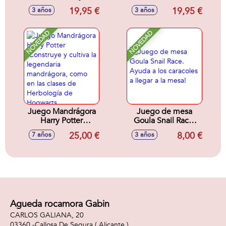
tres osos. 2
Incluye 2 modos de
19,95 €
19,95 €
3 años
3 años
modelos de juego
juego. Encuentra
con tablero
los pollitos para
reversible.
completar la
NOVEDAD
NOVEDAD
gallina.
Juego Mandrágora
Juego de mesa
Harry Potter
Goula Snail Race.
.Construye y cultiva
Ayuda a los
25,00 €
8,00 €
7 años
3 años
la legendaria
caracoles a llegar a
mandrágora, como
la mesa!
en las clases de
Herbología de
Hogwarts..
Agueda rocamora Gabin
CARLOS GALIANA, 20
03360 -
Callosa De Segura
( Alicante )