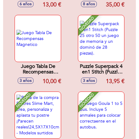
jardín en miniatura
13,00 €
35,00 €
6 años
8 años
simulando un
entorno natural
NOVEDAD
Juego Tabla De
Puzzle Superpack 4
Recompensas
en1 Stitch (Puzzle
Magnetico
25 otro 50 un juego
10,00 €
13,95 €
3 años
3 años
de memoria y un
dominó de 28
piezas).
NOVEDAD
NOVEDAD