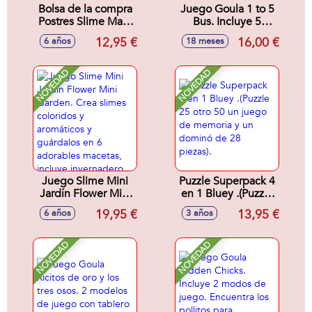
Bolsa de la compra
Juego Goula 1 to 5
Postres Slime Mart,
Bus. Incluye 5
crea, personaliza y
anmales para
12,95 €
16,00 €
6 años
18 meses
aplasta tu postre
colocar
¡Parecen
correctaente en el
reales!24,5X17X10cm
autobus.
NOVEDAD
NOVEDAD
- Modelos surtidos
Juego Slime Mini
Puzzle Superpack 4
Jardín Flower Mini
en 1 Bluey .(Puzzle
Garden. Crea
25 otro 50 un juego
19,95 €
13,95 €
6 años
3 años
slimes coloridos y
de memoria y un
aromáticos y
dominó de 28
guárdalos en 6
piezas).
NOVEDAD
NOVEDAD
adorables macetas,
incluye
invernadero.
Decora a tu gusto
para crear tu propio