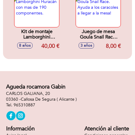
Kit de montaje
Juego de mesa
Lamborghini
Goula Snail Race.
Huracán con mas
Ayuda a los
40,00 €
8,00 €
8 años
3 años
de 190
caracoles a llegar a
componentes.
la mesa!
Agueda rocamora Gabin
CARLOS GALIANA, 20
03360 -
Callosa De Segura
( Alicante )
965310887
Información
Atención al cliente