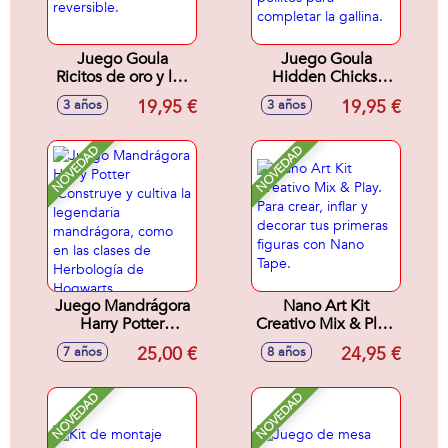
mundo floral.
27x25x9cm
Juego Goula
Juego Goula
Ricitos de oro y los
Hidden Chicks.
tres osos. 2
Incluye 2 modos de
19,95 €
19,95 €
3 años
3 años
modelos de juego
juego. Encuentra
con tablero
los pollitos para
reversible.
completar la
NOVEDAD
NOVEDAD
gallina.
Juego Mandrágora
Nano Art Kit
Harry Potter
Creativo Mix & Play.
.Construye y cultiva
Para crear, inflar y
25,00 €
24,95 €
7 años
8 años
la legendaria
decorar tus
mandrágora, como
primeras figuras
en las clases de
con Nano Tape.
NOVEDAD
NOVEDAD
Herbología de
Hogwarts..