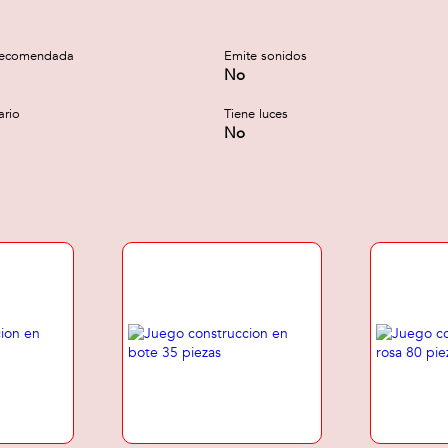
recomendada
Emite sonidos
No
ario
Tiene luces
No