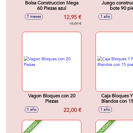
Bolsa Construccion Mega
Juego constru
60 Piezas azul
bote 90 pi
12,95 €
7 meses
1 año
15,00 €
Vagon Bloques con 20
Caja Bloques Y
Piezas
Blandos con 15
22,00 €
1 año
1 año
NOVEDAD
NOVEDAD