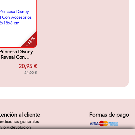
- 13 %
rincesa Disney
 Reveal Con
cesorios
20,95 €
sa.32x18x6 cm
24,00 €
tención al cliente
Formas de pago
ndiciones generales
vío y devolución
ntacto