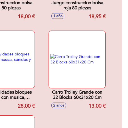
struccion bolsa
Juego construccion bolsa
a 80 piezas
roja 80 piezas
18,00 €
18,95 €
1 año
vidades bloques
Carro Trolley Grande con
 con musica,
32 Blocks 60x31x20 Cm
os y formas
28,00 €
13,00 €
2 años