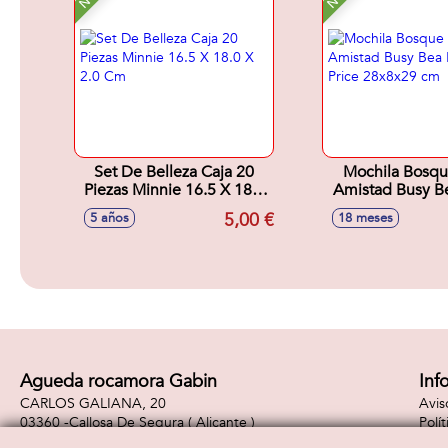
Set De Belleza Caja 20
Mochila Bosqu
Piezas Minnie 16.5 X 18.0
Amistad Busy Be
X 2.0 Cm
Price 28x8x
5,00 €
5 años
18 meses
Agueda rocamora Gabin
Inf
CARLOS GALIANA, 20
Avis
03360 -
Callosa De Segura
( Alicante )
Polí
965310887
Polí