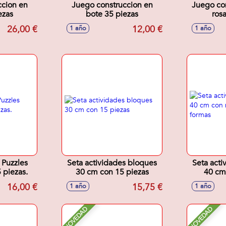
ccion en
Juego construccion en
Juego con
ezas
bote 35 piezas
ros
26,00 €
12,00 €
1 año
1 año
 Puzzles
Seta actividades bloques
Seta acti
 piezas.
30 cm con 15 piezas
40 cm
sonid
16,00 €
15,75 €
1 año
1 año
NOVEDAD
NOVEDAD