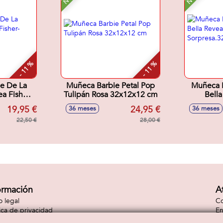
- 11 %
- 11 %
e De La
Muñeca Barbie Petal Pop
Muñeca P
a Fisher-
Tulipán Rosa 32x12x12 cm
Bella
29 cm
Ac
19,95 €
24,95 €
36 meses
36 meses
Sorpre
22,50 €
28,00 €
ormación
A
o legal
Co
tica de privacidad
En
tica de cookies
Co