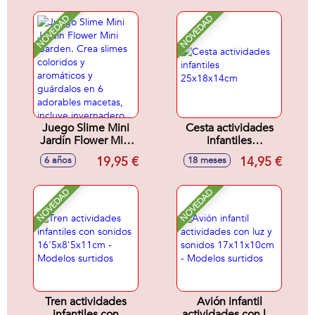
reales!24,5X17X10cm
- Modelos surtidos
NOVEDAD
NOVEDAD
Juego Slime Mini
Cesta actividades
Jardín Flower Mini
infantiles
Garden. Crea
25x18x14cm
19,95 €
14,95 €
6 años
18 meses
slimes coloridos y
aromáticos y
guárdalos en 6
NOVEDAD
NOVEDAD
adorables macetas,
incluye
invernadero.
Decora a tu gusto
para crear tu propio
mundo floral.
27x25x9cm
Tren actividades
Avión infantil
infantiles con
actividades con luz