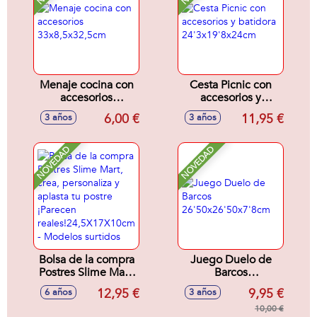
Menaje cocina con
Cesta Picnic con
accesorios
accesorios y
33x8,5x32,5cm
batidora
6,00 €
11,95 €
3 años
3 años
24'3x19'8x24cm
NOVEDAD
NOVEDAD
Bolsa de la compra
Juego Duelo de
Postres Slime Mart,
Barcos
crea, personaliza y
26'50x26'50x7'8cm
12,95 €
9,95 €
6 años
3 años
aplasta tu postre
¡Parecen
10,00 €