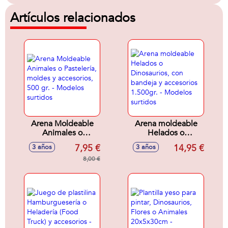
Artículos relacionados
Arena Moldeable
Arena moldeable
Animales o
Helados o
Pastelería, moldes
Dinosaurios, con
7,95 €
14,95 €
3 años
3 años
y accesorios, 500
bandeja y
gr. - Modelos
8,00 €
accesorios 1.500gr.
surtidos
- Modelos surtidos