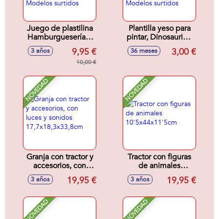
Juego de plastilina
Plantilla yeso para
Hamburguesería o
pintar, Dinosaurios,
Heladería (Food
Flores o Animales
9,95 €
3,00 €
3 años
36 meses
Truck) y accesorios
20x5x30cm -
- Modelos surtidos
10,00 €
Modelos surtidos
NOVEDAD
NOVEDAD
Granja con tractor y
Tractor con figuras
accesorios, con
de animales
luces y sonidos
10'5x44x11'5cm
19,95 €
19,95 €
3 años
3 años
17,7x18,3x33,8cm
NOVEDAD
NOVEDAD