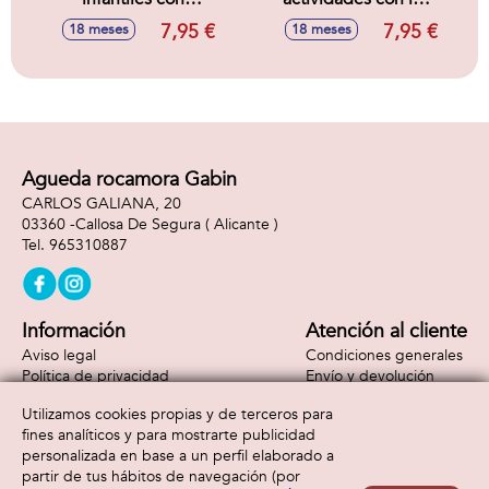
sonidos
y sonidos
7,95 €
7,95 €
18 meses
18 meses
16'5x8'5x11cm -
17x11x10cm -
Modelos surtidos
Modelos surtidos
Agueda rocamora Gabin
CARLOS GALIANA, 20
03360 -
Callosa De Segura
( Alicante )
965310887
Información
Atención al cliente
Aviso legal
Condiciones generales
Política de privacidad
Envío y devolución
Política de cookies
Contacto
Utilizamos cookies propias y de terceros para
Formas de pago
fines analíticos y para mostrarte publicidad
personalizada en base a un perfil elaborado a
partir de tus hábitos de navegación (por