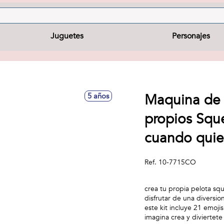
Juguetes
Personajes
Maquina de 
5 años
propios Sque
cuando quie
Ref.
10-7715CO
crea tu propia pelota squ
disfrutar de una diversio
este kit incluye 21 emoji
imagina crea y diviertete 