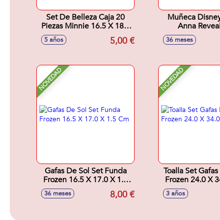
Set De Belleza Caja 20
Muñeca Disney
Piezas Minnie 16.5 X 18.0
Anna Revea
X 2.0 Cm
Accesorio So
5,00 €
5 años
36 meses
33x18x8 
NOVEDAD
NOVEDAD
Gafas De Sol Set Funda
Toalla Set Gafas
Frozen 16.5 X 17.0 X 1.5
Frozen 24.0 X 3
Cm
Cm
8,00 €
36 meses
3 años