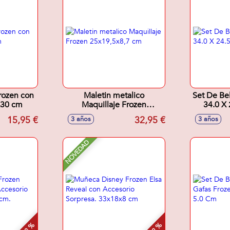
rozen con
Maletin metalico
Set De Be
x30 cm
Maquillaje Frozen
34.0 X 
25x19,5x8,7 cm
15,95 €
32,95 €
3 años
3 años
NOVEDAD