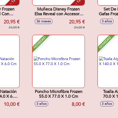
- 13 %
- 13 %
 Frozen
Muñeca Disney Frozen
Set De 
l Con
Elsa Reveal con Accesorio
Gafas Fro
rpresa
Sorpresa. 33x18x8 cm
20,95 €
20,95 €
36 meses
3 años
cm.
24,00 €
24,00 €
NOVEDAD
NOVEDAD
 Natación
Poncho Microfibra Frozen
Toalla 
4.0 X 6.0
55.0 X 77.0 X 1.0 Cm
70.0 X 
10,00 €
8,00 €
3 años
3 años