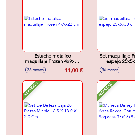
Estuche metalico
Set maquillaje F
maquillaje Frozen 4x9x22
espejo 25x5
cm
11,00 €
36 meses
36 meses
NOVEDAD
NOVEDAD