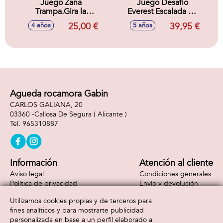
Juego Zana
Juego Desafio
Trampa.Gira la
Everest Escalada En
zanahoria salta los
El Hielo. ¡Atrévete a
25,00 €
39,95 €
4 años
5 años
obstáculos y llega
escalar hasta la
arriba el mas
cima sin caer al
rápido.
vacío!
Agueda rocamora Gabin
CARLOS GALIANA, 20
03360 -
Callosa De Segura
( Alicante )
965310887
Información
Atención al cliente
Aviso legal
Condiciones generales
Política de privacidad
Envío y devolución
Política de cookies
Contacto
Utilizamos cookies propias y de terceros para
Formas de pago
fines analíticos y para mostrarte publicidad
personalizada en base a un perfil elaborado a