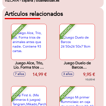
VIZCAYA - España ) bizak@bizak.es
Artículos relacionados
NOVEDAD
NOVEDAD
Juego Alce, Trio,
Juego Duelo de
Lío. Forma trios de
Barcos
animales antes que
26'50x26'50x7'8cm
14,99 €
9,95 €
7 años
3 años
nadie. Contiene 93
cartas.
10,00 €
NOVEDAD
NOVEDAD