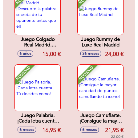
Juego Colgado
Juego Rummy de
Real Madrid.
Luxe Real Madrid
¡Descubre la
15,00 €
24,00 €
6 años
36 meses
palabra secreta de
tu oponente antes
que el!
NOVEDAD
NOVEDAD
Juego Palabria.
Juego Camuflarte.
¡Cada letra cuenta.
¡Consigue la mayor
Tú decides como!
cantidad de puntos
16,95 €
21,95 €
6 meses
6 meses
camuflando tu
icono!
22,00 €