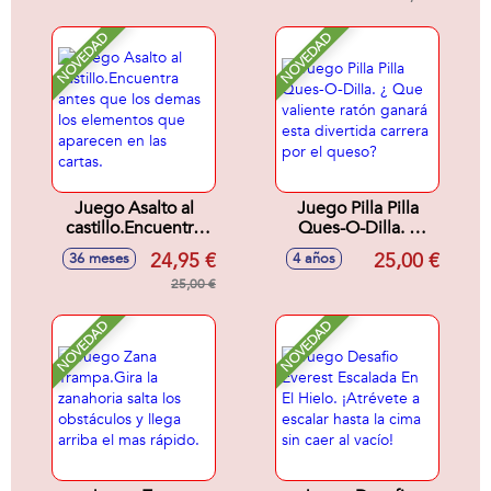
NOVEDAD
NOVEDAD
Juego Asalto al
Juego Pilla Pilla
castillo.Encuentra
Ques-O-Dilla. ¿
antes que los
Que valiente ratón
24,95 €
25,00 €
36 meses
4 años
demas los
ganará esta
elementos que
25,00 €
divertida carrera
aparecen en las
por el queso?
cartas.
NOVEDAD
NOVEDAD