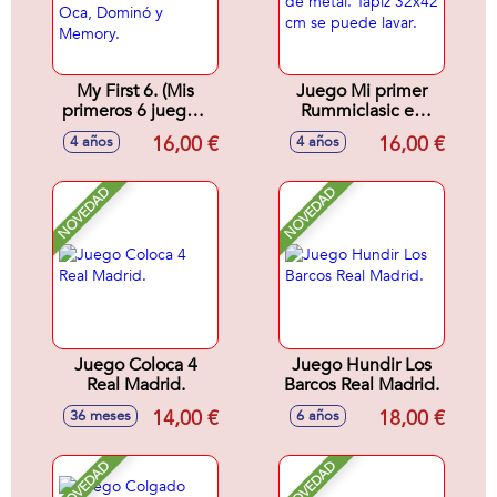
My First 6. (Mis
Juego Mi primer
primeros 6 juegos)
Rummiclasic en
Tangram,Mikado,Parchís,
caja de metal. Tapiz
16,00 €
16,00 €
4 años
4 años
Oca, Dominó y
32x42 cm se
Memory.
puede lavar.
NOVEDAD
NOVEDAD
Juego Coloca 4
Juego Hundir Los
Real Madrid.
Barcos Real Madrid.
14,00 €
18,00 €
36 meses
6 años
NOVEDAD
NOVEDAD