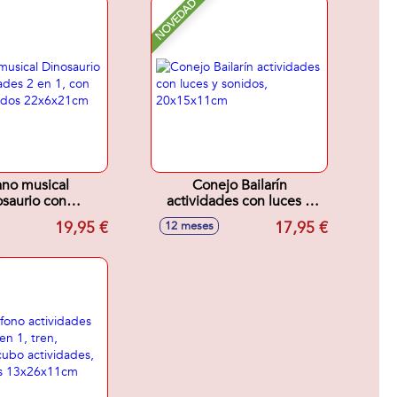
NOVEDAD
no musical
Conejo Bailarín
saurio con
actividades con luces y
des 2 en 1, con
sonidos, 20x15x11cm
19,95 €
17,95 €
12 meses
s y sonidos
x6x21cm