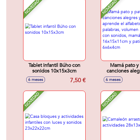
NOVEDAD
NOVEDAD
Tablet infantil Búho con
Mamá pato y p
sonidos 10x15x3cm
canciones aleg
cuna, aprende el
7,50 €
6 meses
6 meses
letras y palabra
ajustable, con 
mamá pata 16x1
NOVEDAD
NOVEDAD
patito 6x6