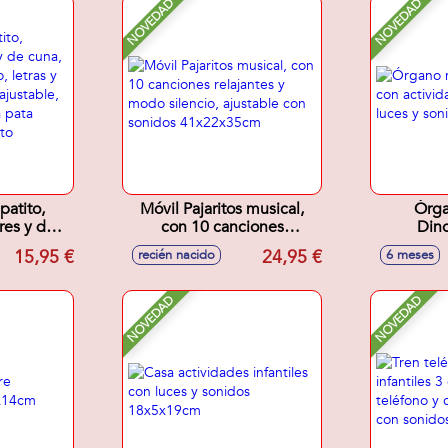
NOVEDAD
NOVEDAD
atito,
Móvil Pajaritos musical,
Órga
res y de
con 10 canciones
Dino
 alfabeto,
relajantes y modo silencio,
activida
15,95 €
24,95 €
recién nacido
6 meses
s, volumen
ajustable con sonidos
luce
sonidos,
41x22x35cm
22
5x11cm y
NOVEDAD
NOVEDAD
x4cm