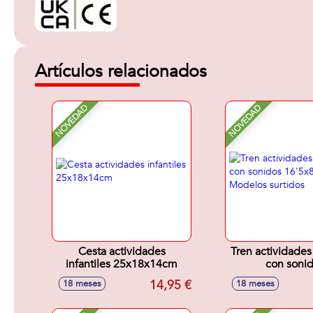
Artículos relacionados
NOVEDAD
NOVEDAD
Cesta actividades
Tren actividades 
infantiles 25x18x14cm
con soni
16'5x8'5x11cm 
14,95 €
18 meses
18 meses
surtido