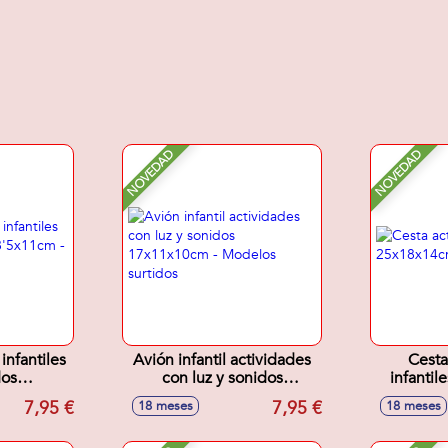
NOVEDAD
NOVEDAD
infantiles
Avión infantil actividades
Cesta
dos
con luz y sonidos
infanti
- Modelos
17x11x10cm - Modelos
7,95 €
7,95 €
18 meses
18 meses
s
surtidos