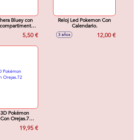
hera Bluey con
Reloj Led Pokemon Con
 compartimentos
Calendario.
13.50x6 cm
5,50 €
12,00 €
3 años
e 3D Pokémon
 Con Orejas.72
piezas.
19,95 €