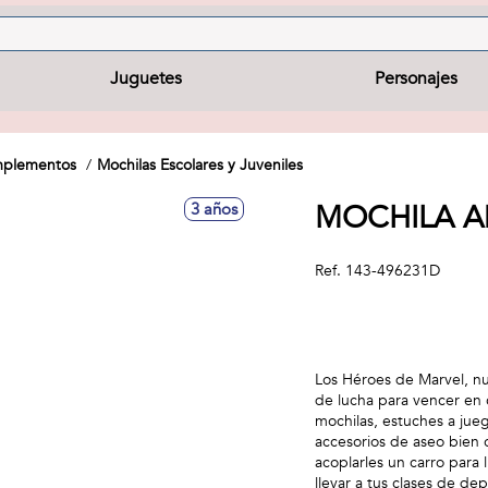
Juguetes
Personajes
omplementos
Mochilas Escolares y Juveniles
MOCHILA A
3 años
Ref.
143-496231D
Los Héroes de Marvel, n
de lucha para vencer en cu
mochilas, estuches a jueg
accesorios de aseo bien
acoplarles un carro para
llevar a tus clases de d