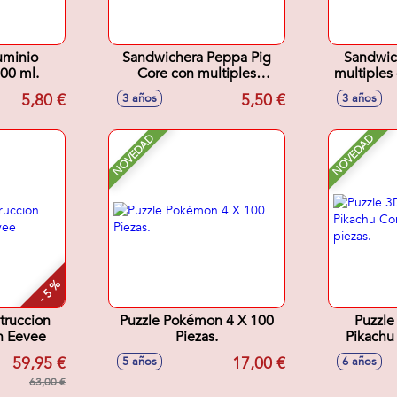
uminio
Sandwichera Peppa Pig
Sandwic
00 ml.
Core con multiples
multiples
compartimentos 17x14x7
18x
5,80 €
5,50 €
3 años
3 años
cm
NOVEDAD
NOVEDAD
- 5 %
truccion
Puzzle Pokémon 4 X 100
Puzzl
 Eevee
Piezas.
Pikachu
59,95 €
17,00 €
5 años
6 años
63,00 €