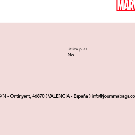
Utiliza pilas
No
N - Ontinyent, 46870 ( VALENCIA - España ) info@joummabags.c