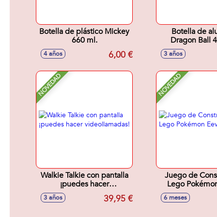
Botella de plástico Mickey
Botella de al
660 ml.
Dragon Ball 4
6,00 €
4 años
3 años
NOVEDAD
NOVEDAD
Walkie Talkie con pantalla
Juego de Cons
¡puedes hacer
Lego Pokémon
videollamadas!
39,95 €
3 años
6 meses