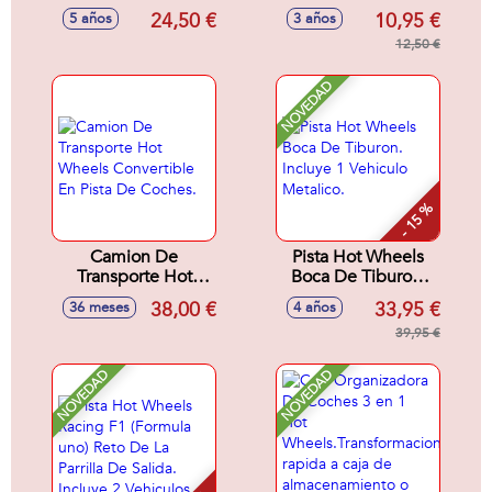
Wheels 3 En 1.
Modelos Sdos.
24,50 €
10,95 €
5 años
3 años
Guarda 44 Coches,
con rampas y Loop
12,50 €
(autos no inlcuidos)
30X27X6 cm
NOVEDAD
- 15 %
Camion De
Pista Hot Wheels
Transporte Hot
Boca De Tiburon.
Wheels Convertible
Incluye 1 Vehiculo
38,00 €
33,95 €
36 meses
4 años
En Pista De
Metalico.
Coches.
39,95 €
NOVEDAD
NOVEDAD