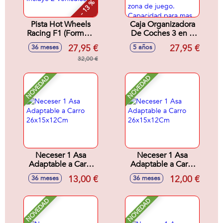
- 13 %
Pista Hot Wheels
Caja Organizadora
Racing F1 (Formula
De Coches 3 en 1
uno) Reto De La
Hot
27,95 €
27,95 €
36 meses
5 años
Parrilla De Salida.
Wheels.Transformacion
Incluye 2 Vehiculos.
32,00 €
rapida a caja de
almacenamiento o
zona de juego.
NOVEDAD
NOVEDAD
Capacidad para
mas de 200
coches.
Neceser 1 Asa
Neceser 1 Asa
Adaptable a Carro
Adaptable a Carro
26x15x12Cm
26x15x12Cm
13,00 €
12,00 €
36 meses
36 meses
NOVEDAD
NOVEDAD