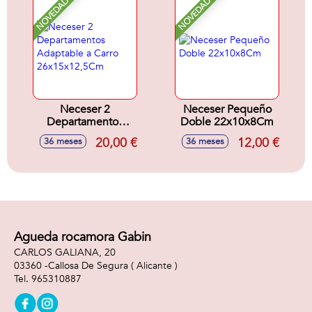
NOVEDAD
NOVEDAD
Neceser 2
Neceser Pequeño
Departamentos
Doble 22x10x8Cm
Adaptable a Carro
20,00 €
12,00 €
36 meses
36 meses
26x15x12,5Cm
Agueda rocamora Gabin
CARLOS GALIANA, 20
03360 -
Callosa De Segura
( Alicante )
965310887