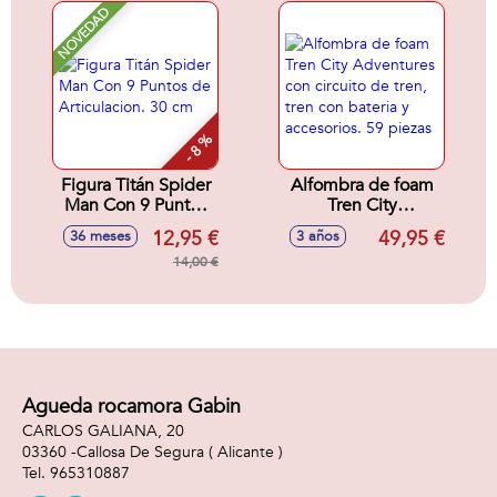
NOVEDAD
- 8 %
Figura Titán Spider
Alfombra de foam
Man Con 9 Puntos
Tren City
de Articulacion. 30
Adventures con
12,95 €
49,95 €
36 meses
3 años
cm
circuito de tren,
14,00 €
tren con bateria y
accesorios. 59
piezas
Agueda rocamora Gabin
CARLOS GALIANA, 20
03360 -
Callosa De Segura
( Alicante )
965310887