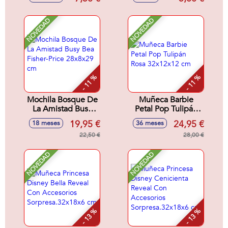
Cm
NOVEDAD
NOVEDAD
- 11 %
- 11 %
Mochila Bosque De
Muñeca Barbie
La Amistad Busy
Petal Pop Tulipán
Bea Fisher-Price
Rosa 32x12x12 cm
19,95 €
24,95 €
18 meses
36 meses
28x8x29 cm
22,50 €
28,00 €
NOVEDAD
NOVEDAD
- 13 %
- 13 %