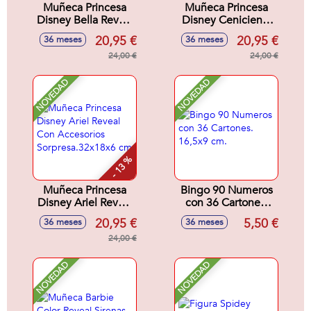
Muñeca Princesa
Muñeca Princesa
Disney Bella Reveal
Disney Cenicienta
Con Accesorios
Reveal Con
20,95 €
20,95 €
36 meses
36 meses
Sorpresa.32x18x6
Accesorios
cm
24,00 €
Sorpresa.32x18x6
24,00 €
cm
NOVEDAD
NOVEDAD
- 13 %
Muñeca Princesa
Bingo 90 Numeros
Disney Ariel Reveal
con 36 Cartones.
Con Accesorios
16,5x9 cm.
20,95 €
5,50 €
36 meses
36 meses
Sorpresa.32x18x6
cm
24,00 €
NOVEDAD
NOVEDAD