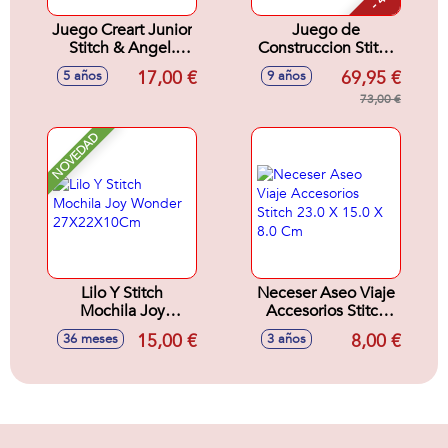
Juego Creart Junior
Juego de
Stitch & Angel.
Construccion Stitch
Incluye 2 tablas
Y Scrump Lego
17,00 €
69,95 €
5 años
9 años
para pintar y 1
Disney Classic
pincel ergonómico.
73,00 €
NOVEDAD
Lilo Y Stitch
Neceser Aseo Viaje
Mochila Joy
Accesorios Stitch
Wonder
23.0 X 15.0 X 8.0
15,00 €
8,00 €
36 meses
3 años
27X22X10Cm
Cm