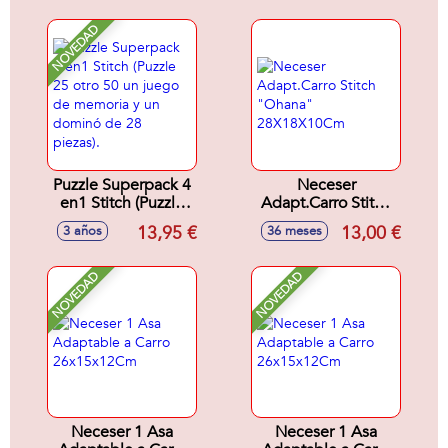
NOVEDAD
Puzzle Superpack 4
Neceser
en1 Stitch (Puzzle
Adapt.Carro Stitch
25 otro 50 un juego
"Ohana"
13,95 €
13,00 €
3 años
36 meses
de memoria y un
28X18X10Cm
dominó de 28
piezas).
NOVEDAD
NOVEDAD
Neceser 1 Asa
Neceser 1 Asa