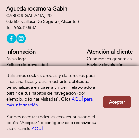
Agueda rocamora Gabin
CARLOS GALIANA, 20
03360 -
Callosa De Segura
( Alicante )
965310887
Información
Atención al cliente
Aviso legal
Condiciones generales
Política de privacidad
Envío y devolución
Política de cookies
Contacto
Utilizamos cookies propias y de terceros para
Formas de pago
fines analíticos y para mostrarte publicidad
personalizada en base a un perfil elaborado a
partir de tus hábitos de navegación (por
ejemplo, páginas visitadas). Clica
AQUÍ para
Aceptar
más información
.
Puedes aceptar todas las cookies pulsando el
botón “Aceptar” o configurarlas o rechazar su
uso clicando
AQUÍ