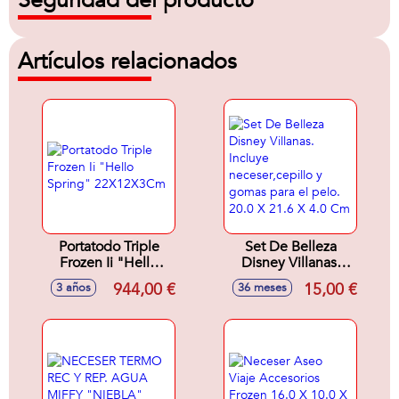
Seguridad del producto
Artículos relacionados
Portatodo Triple
Set De Belleza
Frozen Ii "Hello
Disney Villanas.
Spring"
Incluye
944,00 €
15,00 €
3 años
36 meses
22X12X3Cm
neceser,cepillo y
gomas para el pelo.
20.0 X 21.6 X 4.0
Cm