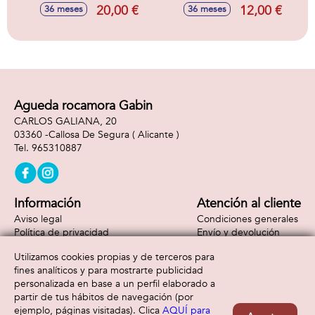
Adaptable a Carro
20,00 €
12,00 €
36 meses
36 meses
26x15x12,5Cm
Agueda rocamora Gabin
CARLOS GALIANA, 20
03360 -
Callosa De Segura
( Alicante )
965310887
Información
Atención al cliente
Aviso legal
Condiciones generales
Política de privacidad
Envío y devolución
Política de cookies
Contacto
Utilizamos cookies propias y de terceros para
Formas de pago
fines analíticos y para mostrarte publicidad
personalizada en base a un perfil elaborado a
partir de tus hábitos de navegación (por
ejemplo, páginas visitadas). Clica
AQUÍ para